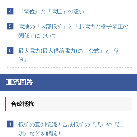
『電位』と『電圧』の違い！
電池の「内部抵抗」と「起電力と端子電圧の
関係」について
最大電力(最大供給電力)の『公式』と『計
算』
直流回路
合成抵抗
抵抗の直列接続！合成抵抗の『式』や『証
明』などを解説！