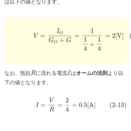
は以下の値となります。
1
I
O
=
=
=
2
[
V
]
V
1
1
+
G
G
O
+
4
4
なお、抵抗
に流れる電流
は
オームの法則
より以
R
I
下の値となります。
2
V
=
=
=
0.5
[
A
]
(2-13)
I
4
R