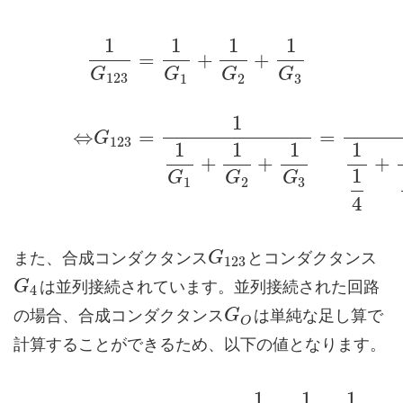
1
1
1
1
=
+
+
G
G
G
G
123
1
2
3
1
⇔
=
=
G
123
1
1
1
1
+
+
+
1
G
G
G
1
2
3
4
また、合成コンダクタンス
とコンダクタンス
G
123
は並列接続されています。並列接続された回路
G
4
の場合、合成コンダクタンス
は単純な足し算で
G
O
計算することができるため、以下の値となります。
1
1
1