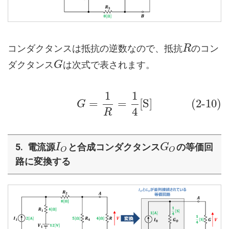
コンダクタンスは抵抗の逆数なので、抵抗
のコン
R
ダクタンス
は次式で表されます。
G
1
1
=
=
[
S
]
(2-10)
G
4
R
電流源
と合成コンダクタンス
の等価回
I
G
O
O
路に変換する