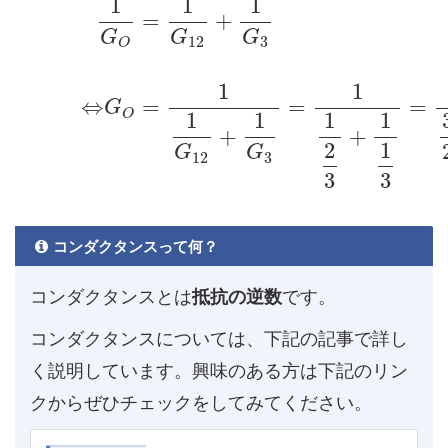
1
1
1
=
+
G
G
G
12
3
O
1
1
⇔
=
=
=
G
O
1
1
1
1
+
+
2
1
G
G
12
3
3
3
コンダクタンスって何？
コンダクタンスとは
抵抗の逆数
です。
コンダクタンスについては、下記の記事で詳し
く説明しています。興味のある方は下記のリン
クからぜひチェックをしてみてください。