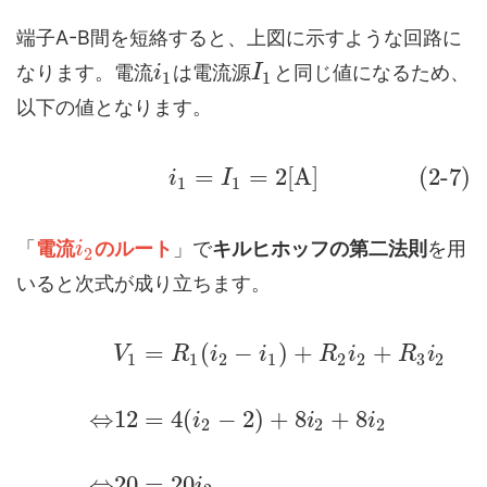
端子A-B間を短絡すると、上図に示すような回路に
なります。電流
は電流源
と同じ値になるため、
i
I
1
1
以下の値となります。
=
=
2
[
A
]
(2-7)
i
I
1
1
「
電流
のルート
」で
キルヒホッフの第二法則
を用
i
2
いると次式が成り立ちます。
=
(
−
)
+
+
V
R
i
i
R
i
R
i
1
1
2
1
2
2
3
2
⇔
12
=
4
(
−
2
)
+
8
+
8
i
i
i
2
2
2
⇔
20
=
20
i