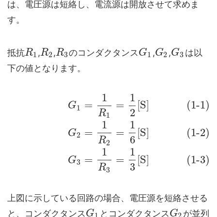
は、電圧源は短絡し、電流源は開放させて求めま
す。
抵抗
,
,
のコンダクタンス
,
,
は以
R
R
R
G
G
G
1
2
3
1
2
3
下の値となります。
1
1
=
=
[
S
]
(1-1)
G
1
2
R
1
1
1
=
=
[
S
]
(1-2)
G
2
6
R
2
1
1
=
=
[
S
]
(1-3)
G
3
3
R
3
上図に示している回路の場合、電圧源を短絡させる
と、コンダクタンス
とコンダクタンス
が並列
G
G
1
2