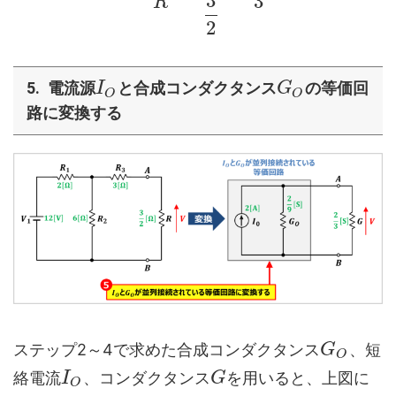
3
3
R
2
電流源
と合成コンダクタンス
の等価回
I
G
O
O
路に変換する
ステップ2～4で求めた合成コンダクタンス
、短
G
O
絡電流
、コンダクタンス
を用いると、上図に
I
G
O