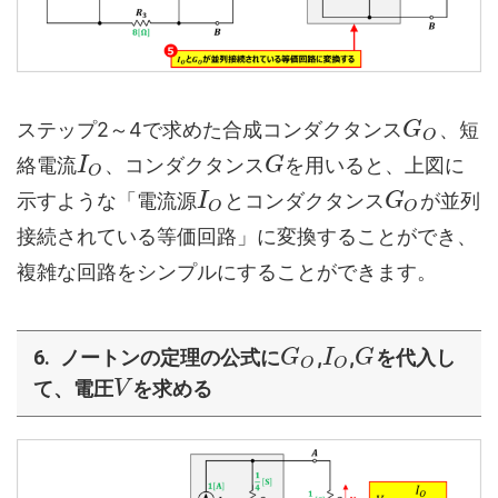
ステップ2～4で求めた合成コンダクタンス
、短
G
O
絡電流
、コンダクタンス
を用いると、上図に
I
G
O
示すような「電流源
とコンダクタンス
が並列
I
G
O
O
接続されている等価回路」に変換することができ、
複雑な回路をシンプルにすることができます。
ノートンの定理の公式に
,
,
を代入し
G
I
G
O
O
て、電圧
を求める
V