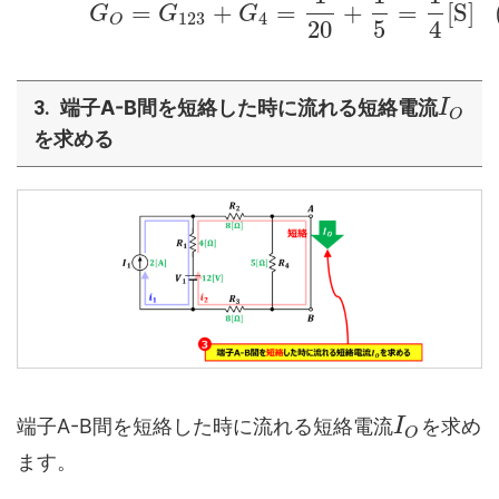
=
+
=
+
=
[
S
]
G
G
G
123
4
O
20
5
4
端子A-B間を短絡した時に流れる短絡電流
I
O
を求める
端子A-B間を短絡した時に流れる短絡電流
を求め
I
O
ます。