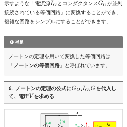
示すような「電流源
とコンダクタンス
が並列
I
G
O
O
接続されている等価回路」に変換することができ、
複雑な回路をシンプルにすることができます。
補足
ノートンの定理を用いて変換した等価回路は
「
ノートンの等価回路
」と呼ばれています。
ノートンの定理の公式に
,
,
を代入し
G
I
G
O
O
て、電圧
を求める
V