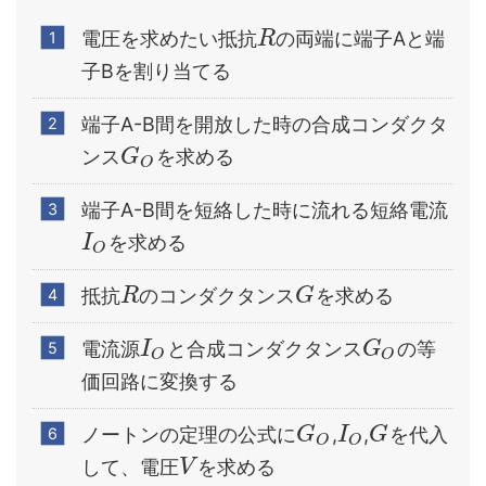
電圧を求めたい抵抗
の両端に端子Aと端
R
子Bを割り当てる
端子A-B間を開放した時の合成コンダクタ
ンス
を求める
G
O
端子A-B間を短絡した時に流れる短絡電流
を求める
I
O
抵抗
のコンダクタンス
を求める
R
G
電流源
と合成コンダクタンス
の等
I
G
O
O
価回路に変換する
ノートンの定理の公式に
,
,
を代入
G
I
G
O
O
して、電圧
を求める
V