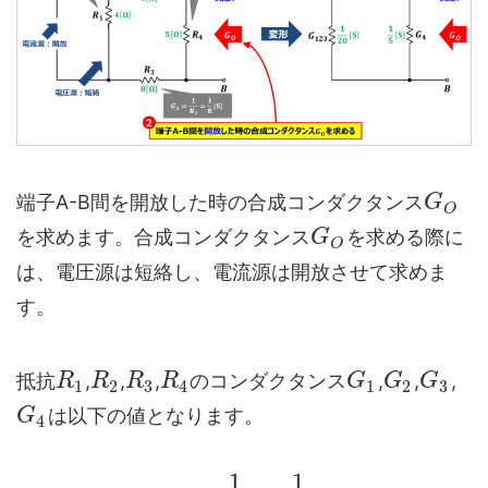
端子A-B間を開放した時の合成コンダクタンス
G
O
を求めます。合成コンダクタンス
を求める際に
G
O
は、電圧源は短絡し、電流源は開放させて求めま
す。
抵抗
,
,
,
のコンダクタンス
,
,
,
R
R
R
R
G
G
G
1
2
3
4
1
2
3
は以下の値となります。
G
4
1
1