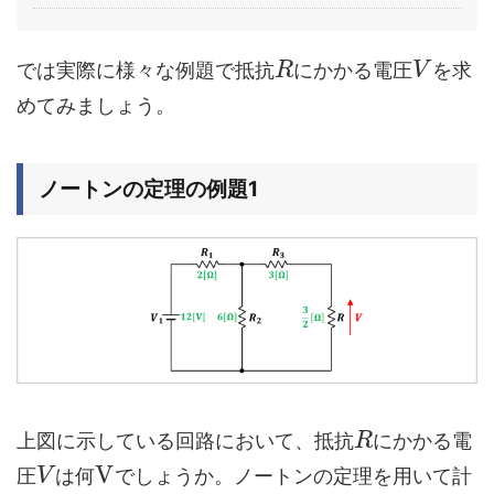
では実際に様々な例題で抵抗
にかかる電圧
を求
R
V
めてみましょう。
ノートンの定理の例題1
上図に示している回路において、抵抗
にかかる電
R
V
圧
は何
でしょうか。ノートンの定理を用いて計
V