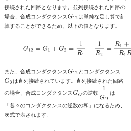
接続された回路となります。並列接続された回路の
場合、合成コンダクタンス
は単純な足し算で計
G
12
算することができるため、以下の値となります。
1
1
+
R
1
=
+
=
+
=
G
G
G
12
1
2
R
R
R
1
2
1
また、合成コンダクタンス
とコンダクタンス
G
12
は直列接続されています。直列接続された回路
G
3
1
の場合、合成コンダクタンス
の逆数
は
G
O
G
O
「各々のコンダクタンスの逆数の和」になるため、
次式で表されます。