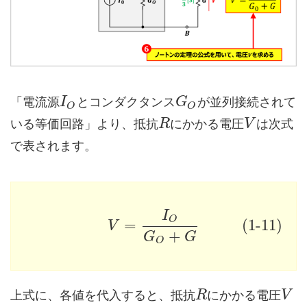
「電流源
とコンダクタンス
が並列接続されて
I
G
O
O
いる等価回路」より、抵抗
にかかる電圧
は次式
R
V
で表されます。
I
O
=
(1-11)
V
+
G
G
O
上式に、各値を代入すると、抵抗
にかかる電圧
R
V