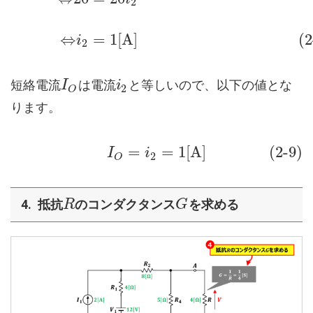
2
⇔
=
1
[
A
]
(2
i
2
短絡電流
は電流
と等しいので、以下の値とな
I
i
2
O
ります。
=
=
1
[
A
]
(2-9)
I
i
2
O
抵抗
のコンダクタンス
を求める
R
G