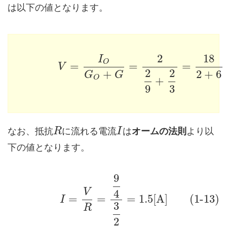
は以下の値となります。
2
18
I
O
=
=
=
V
2
2
+
2
+
6
G
G
O
+
9
3
なお、抵抗
に流れる電流
は
オームの法則
より以
R
I
下の値となります。
9
V
4
=
=
=
1.5
[
A
]
(1-13)
I
3
R
2