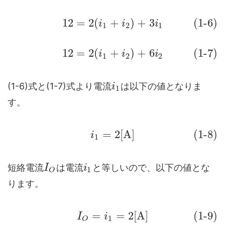
12
=
2
(
+
)
+
3
(1-6)
i
i
i
1
2
1
12
=
2
(
+
)
+
6
(1-7)
i
i
i
1
2
2
(1-6)式と(1-7)式より電流
は以下の値となりま
i
1
す。
=
2
[
A
]
(1-8)
i
1
短絡電流
は電流
と等しいので、以下の値とな
I
i
1
O
ります。
=
=
2
[
A
]
(1-9)
I
i
1
O