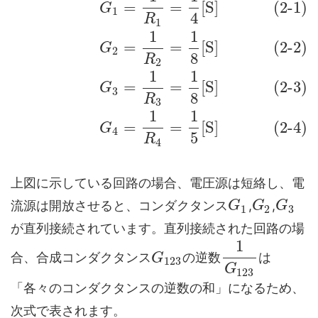
=
=
[
S
]
(2-1)
G
1
4
R
1
1
1
=
=
[
S
]
(2-2)
G
2
8
R
2
1
1
=
=
[
S
]
(2-3)
G
3
8
R
3
1
1
=
=
[
S
]
(2-4)
G
4
5
R
4
上図に示している回路の場合、電圧源は短絡し、電
流源は開放させると、コンダクタンス
,
,
G
G
G
1
2
3
が直列接続されています。直列接続された回路の場
1
合、合成コンダクタンス
の逆数
は
G
123
G
123
「各々のコンダクタンスの逆数の和」になるため、
次式で表されます。