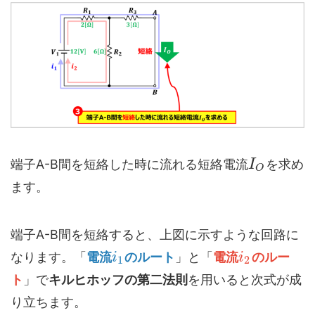
端子A-B間を短絡した時に流れる短絡電流
を求め
I
O
ます。
端子A-B間を短絡すると、上図に示すような回路に
なります。「
電流
のルート
」と「
電流
のルー
i
i
1
2
ト
」で
キルヒホッフの第二法則
を用いると次式が成
り立ちます。