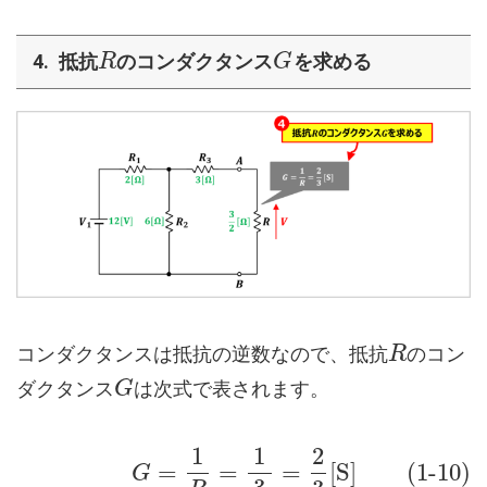
抵抗
のコンダクタンス
を求める
R
G
コンダクタンスは抵抗の逆数なので、抵抗
のコン
R
ダクタンス
は次式で表されます。
G
1
1
2
=
=
=
[
S
]
(1-10)
G