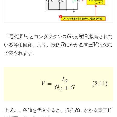
「電流源
とコンダクタンス
が並列接続されて
I
G
O
O
いる等価回路」より、抵抗
にかかる電圧
は次式
R
V
で表されます。
I
O
=
(2-11)
V
+
G
G
O
上式に、各値を代入すると、抵抗
にかかる電圧
R
V