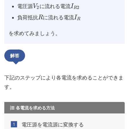
電圧源
に流れる電流
V
I
2
2
R
負荷抵抗
に流れる電流
R
I
R
を求めてみましょう。
解答
下記のステップにより各電流を求めることができま
す。
各電流を求める方法
電圧源を電流源に変換する