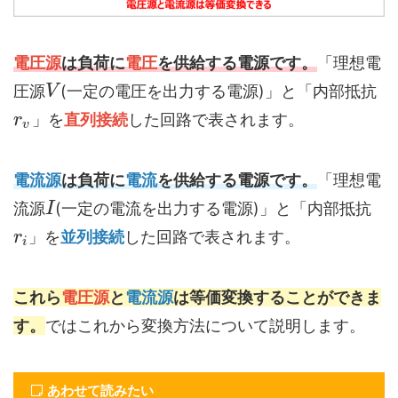
電圧源
は負荷に
電圧
を供給する電源です。
「理想電
圧源
(一定の電圧を出力する電源)」と「内部抵抗
V
」を
直列接続
した回路で表されます。
r
v
電流源
は負荷に
電流
を供給する電源です。
「理想電
流源
(一定の電流を出力する電源)」と「内部抵抗
I
」を
並列接続
した回路で表されます。
r
i
これら
電圧源
と
電流源
は等価変換することができま
す。
ではこれから変換方法について説明します。
あわせて読みたい