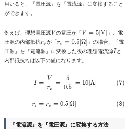
用いると、『電圧源』を『電流源』に変換すること
ができます。
=
5
[
V
]
例えば、理想電圧源
の電圧が「
」、電
V
V
=
0.5
[
Ω
]
圧源の内部抵抗
が「
」の場合、『電
r
r
v
v
圧源』を『電流源』に変換した後の理想電流源
と
I
内部抵抗
は以下の値になります。
r
i
5
V
=
=
=
10
[
A
]
(7)
I
0.5
r
v
=
=
0.5
[
Ω
]
(8)
r
r
i
v
『電流源』を『電圧源』に変換する方法