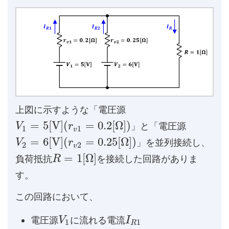
上図に示すような「電圧源
=
5
[
V
]
(
=
0.2
[
Ω
]
)
」と「電圧源
V
r
1
1
v
=
6
[
V
]
(
=
0.25
[
Ω
]
)
」を並列接続し、
V
r
2
2
v
=
1
[
Ω
]
負荷抵抗
を接続した回路がありま
R
す。
この回路において、
電圧源
に流れる電流
V
I
1
1
R