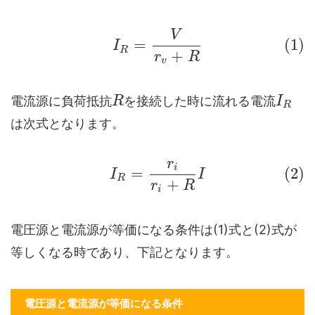
V
=
(1)
I
R
+
r
R
v
電流源に負荷抵抗
を接続した時に流れる電流
R
I
R
は次式となります。
r
i
=
(2)
I
I
R
+
r
R
i
電圧源と電流源が等価になる条件は(1)式と(2)式が
等しくなる時であり、下記となります。
電圧源と電流源が等価になる条件