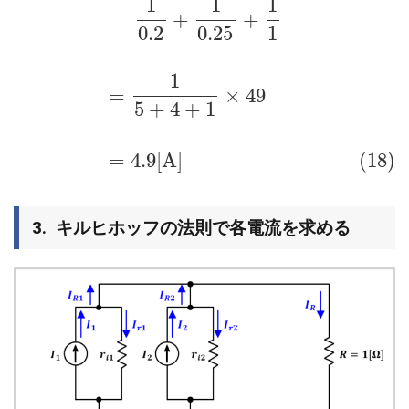
1
1
1
+
+
0.2
0.25
1
1
=
×
49
5
+
4
+
1
=
4.9
[
A
]
(18)
キルヒホッフの法則で各電流を求める