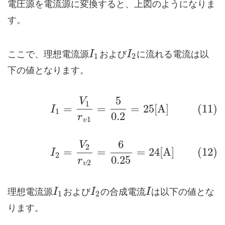
電圧源を電流源に変換すると、上図のようになりま
す。
ここで、理想電流源
および
に流れる電流は以
I
I
1
2
下の値となります。
5
V
1
=
=
=
25
[
A
]
(11)
I
1
0.2
r
1
v
6
V
2
=
=
=
24
[
A
]
(12)
I
2
0.25
r
2
v
理想電流源
および
の合成電流
は以下の値とな
I
I
I
1
2
ります。