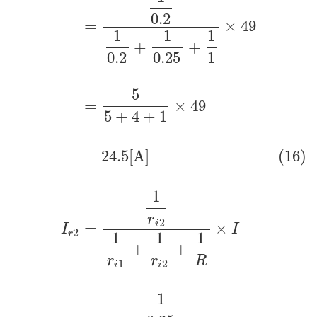
0.2
=
×
49
1
1
1
+
+
0.2
0.25
1
5
=
×
49
5
+
4
+
1
=
24.5
[
A
]
(16)
1
r
2
i
=
×
I
I
2
r
1
1
1
+
+
r
r
R
1
2
i
i
1