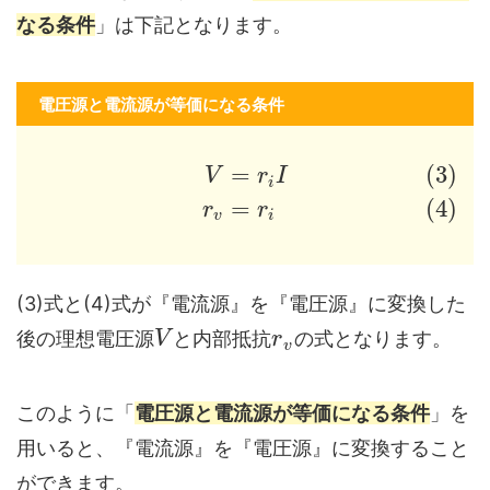
なる条件
」は下記となります。
電圧源と電流源が等価になる条件
=
(3)
V
r
I
i
=
(4)
r
r
v
i
(3)式と(4)式が『電流源』を『電圧源』に変換した
後の理想電圧源
と内部抵抗
の式となります。
V
r
v
このように「
電圧源と電流源が等価になる条件
」を
用いると、『電流源』を『電圧源』に変換すること
ができます。