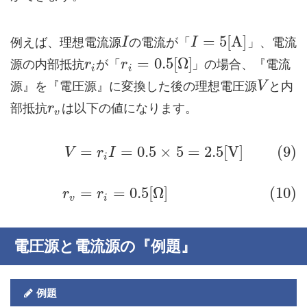
=
5
[
A
]
例えば、理想電流源
の電流が「
」、電流
I
I
=
0.5
[
Ω
]
源の内部抵抗
が「
」の場合、『電流
r
r
i
i
源』を『電圧源』に変換した後の理想電圧源
と内
V
部抵抗
は以下の値になります。
r
v
=
=
0.5
×
5
=
2.5
[
V
]
(9)
V
r
I
i
=
=
0.5
[
Ω
]
(10)
r
r
v
i
電圧源と電流源の『例題』
例題