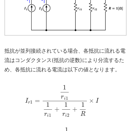
抵抗が並列接続されている場合、各抵抗に流れる電
流はコンダクタンス(抵抗の逆数)により分流するた
め、各抵抗に流れる電流は以下の値となります。
1
r
1
i
×
=
I
I
1
r
1
1
1
+
+
r
r
R
1
2
i
i
1