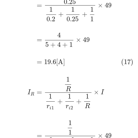
0.25
=
×
49
1
1
1
+
+
0.2
0.25
1
4
=
×
49
5
+
4
+
1
=
19.6
[
A
]
(17)
1
R
=
×
I
I
R
1
1
1
+
+
r
r
R
1
2
i
i
1
1
=
×
49