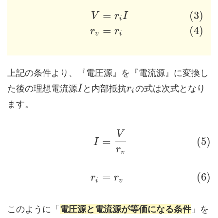
=
(3)
V
r
I
i
=
(4)
r
r
v
i
上記の条件より、『電圧源』を『電流源』に変換し
た後の理想電流源
と内部抵抗
の式は次式となり
I
r
i
ます。
V
=
(5)
I
r
v
=
(6)
r
r
i
v
このように「
電圧源と電流源が等価になる条件
」を