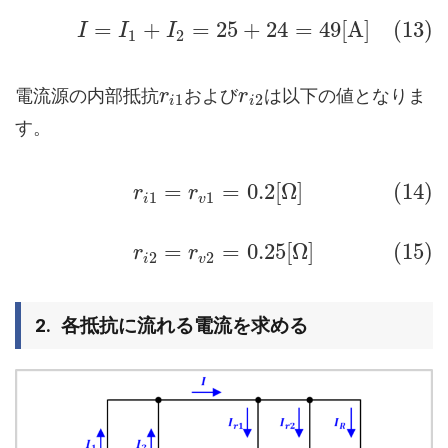
=
+
=
25
+
24
=
49
[
A
]
(13)
I
I
I
1
2
電流源の内部抵抗
および
は以下の値となりま
r
r
1
2
i
i
す。
=
=
0.2
[
Ω
]
(14)
r
r
1
1
i
v
=
=
0.25
[
Ω
]
(15)
r
r
2
2
i
v
各抵抗に流れる電流を求める