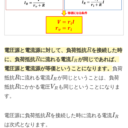
電圧源と電流源に対して、負荷抵抗
を接続した時
R
に、負荷抵抗
に流れる電流
が同じであれば、
R
I
R
電圧源と電流源が等価ということになります。
負荷
抵抗
に流れる電流
が同じということは、負荷
R
I
R
抵抗
にかかる電圧
も同じということになりま
R
V
R
す。
電圧源に負荷抵抗
を接続した時に流れる電流
R
I
R
は次式となります。