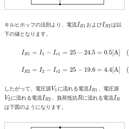
キルヒホッフの法則より、電流
および
は以
I
I
1
2
R
R
下の値となります。
=
−
=
25
−
24.5
=
0.5
[
A
]
I
I
I
1
1
1
R
r
=
−
=
25
−
19.6
=
4.4
[
A
]
I
I
I
2
2
2
R
r
したがって、電圧源
に流れる電流
、電圧源
V
I
1
1
R
に流れる電流
、負荷抵抗
に流れる電流
V
I
R
I
2
2
R
R
は下図のようになります。