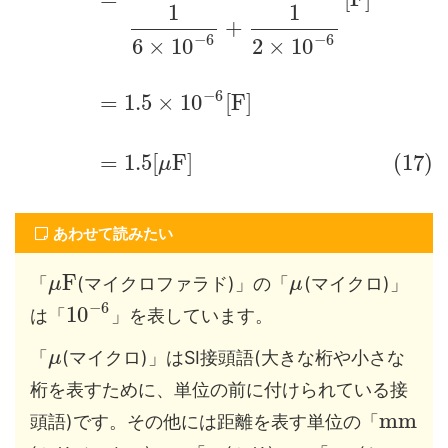
1
1
+
−
6
−
6
6
×
10
2
×
10
−
6
=
1.5
×
10
[
F
]
=
1.5
[
F
]
(17)
μ
あわせて読みたい
F
「
(マイクロファラド)」の「
(マイクロ)」
μ
μ
−
6
10
は「
」を表しています。
「
(マイクロ)」はSI接頭語(大きな桁や小さな
μ
桁を表すために、単位の前に付けられている接
m
m
頭語)です。その他には距離を表す単位の「