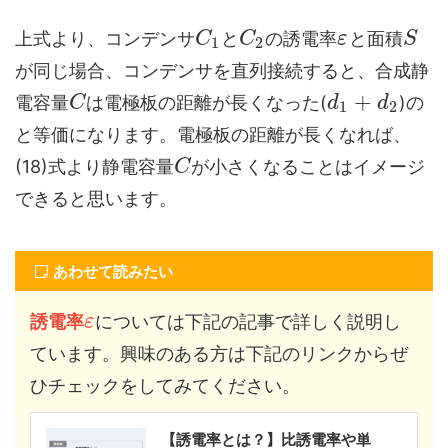
上式より、コンデンサ
と
の誘電率
と面積
C
C
ε
S
1
2
が同じ場合、コンデンサを直列接続すると、合成静
+
電容量
は電極板の距離が長くなった(
)の
C
d
d
1
2
と等価になります。電極板の距離が長くなれば、
(18)式より静電容量
が小さくなることはイメージ
C
できると思います。
あわせて読みたい
誘電率
については下記の記事で詳しく説明し
ε
ています。興味のある方は下記のリンクからぜ
ひチェックをしてみてください。
【誘電率とは？】比誘電率や単