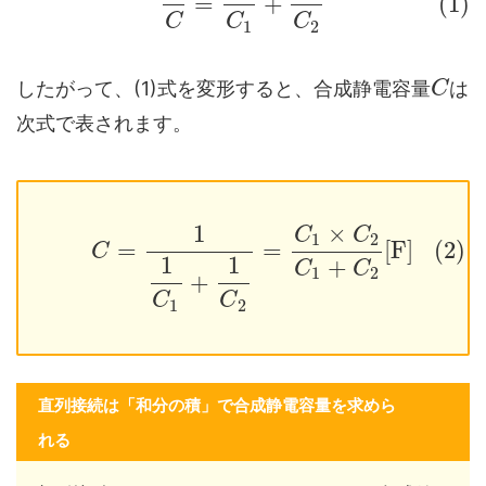
=
+
(1)
C
C
C
1
2
したがって、(1)式を変形すると、合成静電容量
は
C
次式で表されます。
1
×
C
C
1
2
=
=
[
F
]
(2)
C
1
1
+
C
C
1
2
+
C
C
1
2
直列接続は「和分の積」で合成静電容量を求めら
れる