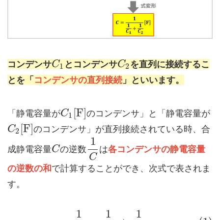
コンデンサ
とコンデンサ
を直列に接続するこ
C
C
1
2
とを「
コンデンサの直列接続
」といいます。
[
F
]
「静電容量が
のコンデンサ」と「静電容量が
C
1
[
F
]
のコンデンサ」が直列接続されている時、合
C
2
1
成静電容量
の逆数
は
各コンデンサの静電容量
C
C
の逆数の和
で計算することができ、次式で表されま
す。
1
1
1