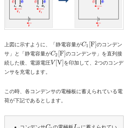
[
F
]
上図に示すように、「静電容量が
のコンデン
C
1
[
F
]
サ」と「静電容量が
のコンデンサ」を直列接
C
2
[
V
]
続した後、電源電圧
を印加して、2つのコンデ
V
ンサを充電します。
この時、各コンデンサの電極板に蓄えられている電
荷が下記であるとします。
コンデンサ
の電極板
に蓄えられてい
C
L