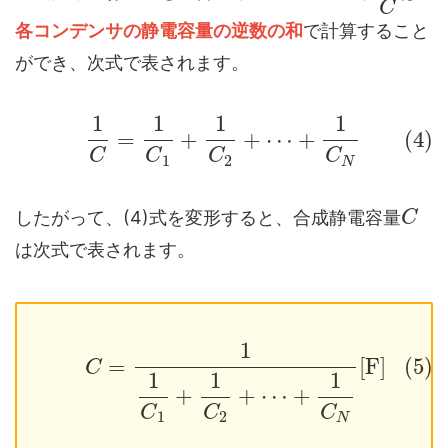
C
各コンデンサの静電容量の逆数の和
で計算すること
ができ、次式で表されます。
1
1
1
1
=
+
+
⋯
+
(4)
C
C
C
C
1
2
N
したがって、(4)式を変形すると、合成静電容量
C
は次式で表されます。
1
=
[
F
]
(5)
C
1
1
1
+
+
⋯
+
C
C
C
1
2
N