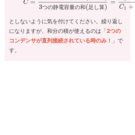
=
=
C
+
3
(
)
C
つ
の
静
電
容
量
の
和
足
し
算
1
としないように気を付けてください。繰り返し
になりますが、和分の積が使えるのは「
2つの
コンデンサが直列接続されている時のみ！
」で
す。