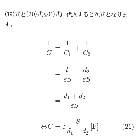
(19)式と(20)式を(1)式に代入すると次式となりま
す。
1
1
1
=
+
C
C
C
1
2
d
d
1
2
=
+
ε
S
ε
S
+
d
d
1
2
=
ε
S
S
⇔
=
[
F
]
(21)
C
ε
+
d
d
1
2