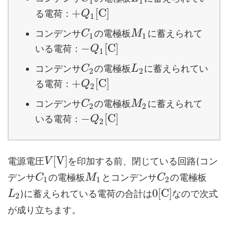
1
1
+
[
C
]
る電荷：
Q
1
コンデンサ
の電極板
に蓄えられて
C
M
1
1
−
[
C
]
いる電荷：
Q
1
コンデンサ
の電極板
に蓄えられてい
C
L
2
2
+
[
C
]
る電荷：
Q
2
コンデンサ
の電極板
に蓄えられて
C
M
2
2
−
[
C
]
いる電荷：
Q
2
[
V
]
電源電圧
を印加する前、閉じている回路(コン
V
デンサ
の電極板
とコンデンサ
の電極板
C
M
C
1
1
2
0
[
C
]
)に蓄えられている電荷の合計は
なので次式
L
2
が成り立ちます。