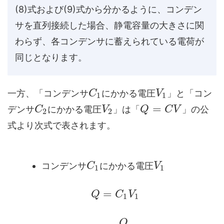
(8)式および(9)式から分かるように、コンデン
サを直列接続した場合、静電容量の大きさに関
わらず、各コンデンサに蓄えられている電荷が
同じとなります。
一方、「コンデンサ
にかかる電圧
」と「コン
C
V
1
1
=
デンサ
にかかる電圧
」は「
」の公
C
V
Q
C
V
2
2
式より次式で表されます。
コンデンサ
にかかる電圧
C
V
1
1
=
Q
C
V
1
1
Q