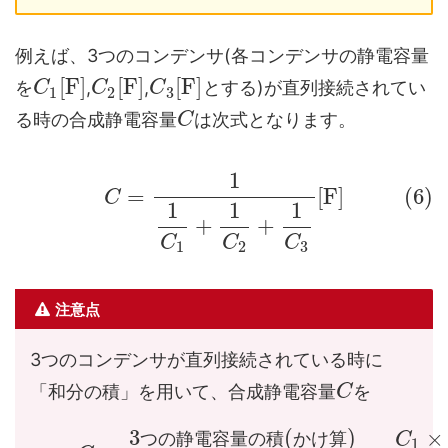
例えば、3つのコンデンサ(各コンデンサの静電容量
[
F
]
[
F
]
[
F
]
を
,
,
とする)が直列接続されてい
C
C
C
1
2
3
る時の合成静電容量
は次式となります。
C
1
=
[
F
]
(6)
C
1
1
1
+
+
C
C
C
1
2
3
注意点
3つのコンデンサが直列接続されている時に
「和分の積」を用いて、合成静電容量
を
C
3
(
)
×
つ
の
静
電
容
量
の
積
か
け
算
C
1