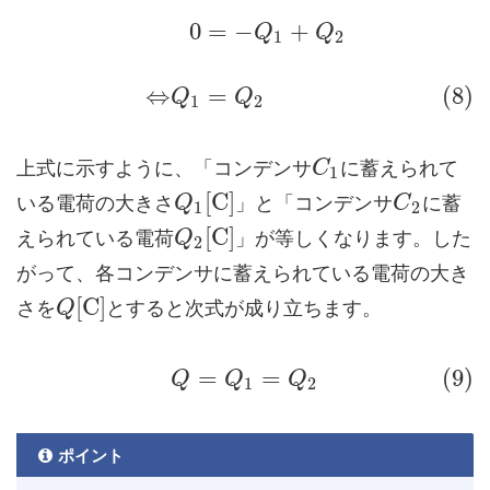
0
=
−
+
Q
Q
1
2
⇔
=
(8)
Q
Q
1
2
上式に示すように、「コンデンサ
に蓄えられて
C
1
[
C
]
いる電荷の大きさ
」と「コンデンサ
に蓄
Q
C
1
2
[
C
]
えられている電荷
」が等しくなります。した
Q
2
がって、各コンデンサに蓄えられている電荷の大き
[
C
]
さを
とすると次式が成り立ちます。
Q
=
=
(9)
Q
Q
Q
1
2
ポイント