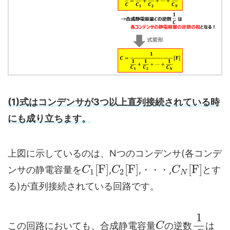
(1)式はコンデンサが3つ以上直列接続されている時
にも成り立ちます。
上図に示しているのは、Nつのコンデンサ(各コンデ
[
F
]
[
F
]
[
F
]
ンサの静電容量を
,
,・・・,
とす
C
C
C
1
2
N
る)が直列接続されている回路です。
1
この回路においても、合成静電容量
の逆数
は
C