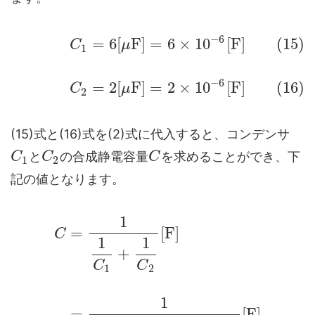
−
6
=
6
[
F
]
=
6
×
10
[
F
]
(15)
C
μ
1
−
6
=
2
[
F
]
=
2
×
10
[
F
]
(16)
C
μ
2
(15)式と(16)式を(2)式に代入すると、コンデンサ
と
の合成静電容量
を求めることができ、下
C
C
C
1
2
記の値となります。
1
=
[
F
]
C
1
1
+
C
C
1
2
1
=
[
F
]