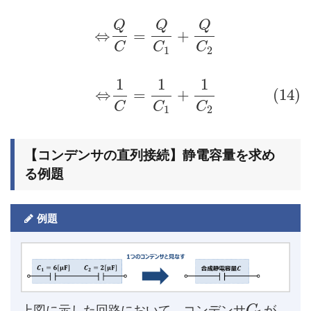
Q
Q
Q
⇔
=
+
C
C
C
1
2
1
1
1
⇔
=
+
(14)
C
C
C
1
2
【コンデンサの直列接続】静電容量を求め
る例題
例題
上図に示した回路において、コンデンサ
が
C