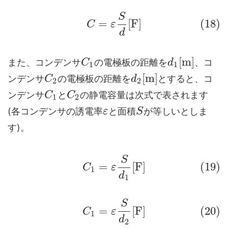
S
=
[
F
]
(18)
C
ε
d
[
m
]
また、コンデンサ
の電極板の距離を
、コ
C
d
1
1
[
m
]
ンデンサ
の電極板の距離を
とすると、コ
C
d
2
2
ンデンサ
と
の静電容量は次式で表されます
C
C
1
2
(各コンデンサの誘電率
と面積
が等しいとしま
ε
S
す)。
S
=
[
F
]
(19)
C
ε
1
d
1
S
=
[
F
]
(20)
C
ε
1
d
2