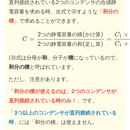
直列接続されている2つのコンデンサの合成静
電容量を求める時、次式で示すような「
和分の
積
」で求めることができます。
2
(
)
×
つ
の
静
電
容
量
の
積
か
け
算
C
1
=
=
C
+
2
(
)
C
つ
の
静
電
容
量
の
和
足
し
算
1
(3)式は分母が
和
、分子が
積
になっているので、
和分の積
と呼ばれています。
ただし、注意があります。
「
和分の積が使えるのは、2つのコンデンサが
直列接続されている時のみ！
」です。
「
3つ以上のコンデンサが直列接続されている
時
」には「和分の積」は使えません。