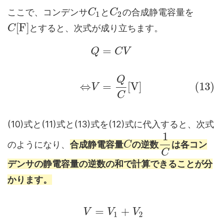
ここで、コンデンサ
と
の合成静電容量を
C
C
1
2
[
F
]
とすると、次式が成り立ちます。
C
=
Q
C
V
Q
⇔
=
[
V
]
(13)
V
C
(10)式と(11)式と(13)式を(12)式に代入すると、次式
1
のようになり、
合成静電容量
の逆数
は各コン
C
C
デンサの静電容量の逆数の和で計算できることが分
かります。
=
+
V
V
V
1
2