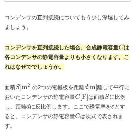
コンデンサの直列接続についてもう少し深堀してみ
ましょう。
コンデンサを直列接続した場合、合成静電容量
は
C
各コンデンサの静電容量よりも小さくなります。こ
れはなぜででしょうか。
2
[
m
]
[
m
]
面積
の2つの電極板を距離
離して平行に
S
d
[
F
]
おいたコンデンサの静電容量
は面積
に比例
C
S
し、距離
に反比例します。ここで誘電率を
とす
d
ε
ると、コンデンサの静電容量
は次式で表されま
C
す。