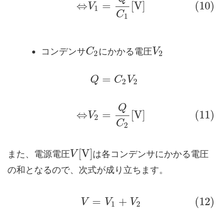
⇔
=
[
V
]
(10)
V
1
C
1
コンデンサ
にかかる電圧
C
V
2
2
=
Q
C
V
2
2
Q
⇔
=
[
V
]
(11)
V
2
C
2
[
V
]
また、電源電圧
は各コンデンサにかかる電圧
V
の和となるので、次式が成り立ちます。
=
+
(12)
V
V
V
1
2