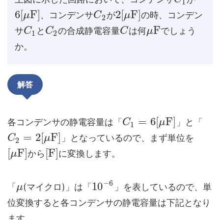
1
6
[
F
]
2
[
F
]
、コンデンサ
が
の時、コンデン
μ
C
μ
2
F
サ
と
の合成静電容量
は何
でしょう
C
C
C
μ
1
2
か。
解答
=
6
[
F
]
各コンデンサの静電容量は「
」と「
C
μ
1
=
2
[
F
]
」となっているので、まず単位を
C
μ
2
[
F
]
[
F
]
から
に変換します。
μ
−
6
10
「
(マイクロ)」は「
」を表しているので、単
μ
位変換すると各コンデンサの静電容量は下記となり
ます。