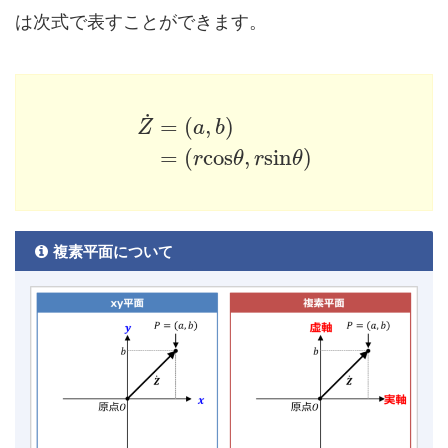
は次式で表すことができます。
˙
=
(
,
)
Z
a
b
=
(
cos
,
sin
)
r
θ
r
θ
複素平面について