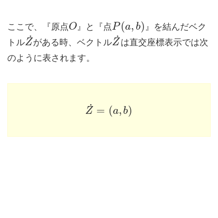
(
,
)
ここで、『原点
』と『点
』を結んだベク
O
P
a
b
˙
˙
トル
がある時、ベクトル
は直交座標表示では次
Z
Z
のように表されます。
˙
=
(
,
)
Z
a
b