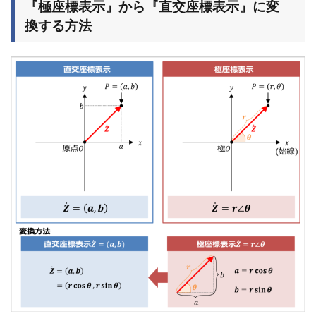
『極座標表示』から『直交座標表示』に変
換する方法