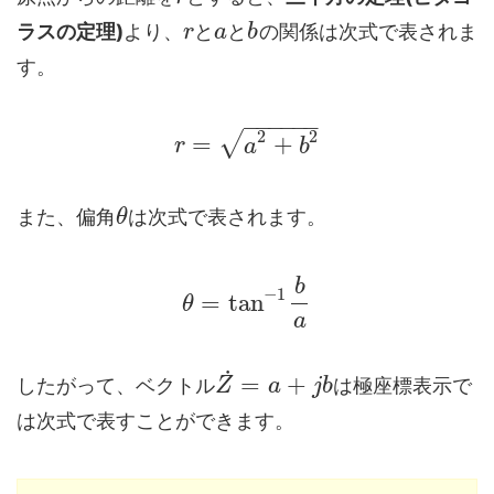
ラスの定理)
より、
と
と
の関係は次式で表されま
r
a
b
す。
−
−
−
−
−
−
2
2
√
=
+
r
a
b
また、偏角
は次式で表されます。
θ
b
−
1
=
tan
θ
a
˙
=
+
したがって、ベクトル
は極座標表示で
Z
a
j
b
は次式で表すことができます。