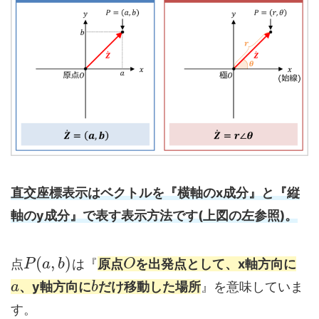
直交座標表示はベクトルを『横軸のx成分』と『縦
軸のy成分』で表す表示方法です(上図の左参照)。
(
,
)
点
は『
原点
を出発点として、x軸方向に
P
a
b
O
、y軸方向に
だけ移動した場所
』を意味していま
a
b
す。