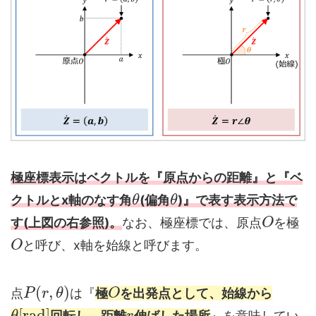
極座標表示はベクトルを『原点からの距離』と『ベ
クトルとx軸のなす角
(偏角
)』で表す表示方法で
θ
θ
す(上図の右参照)。
なお、極座標では、原点
を極
O
と呼び、x軸を始線と呼びます。
O
(
,
)
点
は『
極
を出発点として、始線から
P
r
θ
O
[
r
a
d
]
回転し、距離
伸ばした場所
』を意味してい