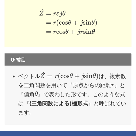
˙
=
Z
r
ε
j
θ
=
(
cos
+
sin
)
r
θ
j
θ
=
cos
+
sin
r
θ
j
r
θ
補足
˙
=
(
cos
+
sin
)
ベクトル
は、複素数
Z
r
θ
j
θ
を三角関数を用いて『原点からの距離
』と
r
『偏角
』で表わした形です。このような式
θ
は『
(三角関数による)極形式
』と呼ばれてい
ます。