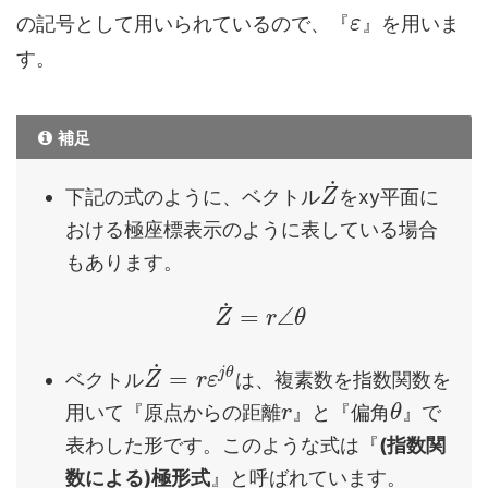
の記号として用いられているので、『
』を用いま
ε
す。
補足
˙
下記の式のように、ベクトル
をxy平面に
Z
おける極座標表示のように表している場合
もあります。
˙
=
∠
Z
r
θ
˙
=
j
θ
ベクトル
は、複素数を指数関数を
Z
r
ε
用いて『原点からの距離
』と『偏角
』で
r
θ
表わした形です。このような式は『
(指数関
数による)極形式
』と呼ばれています。