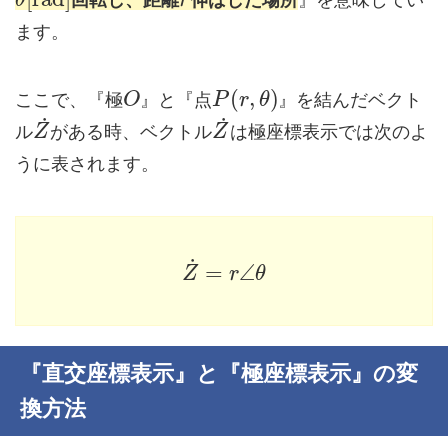
θ
r
ます。
(
,
)
ここで、『極
』と『点
』を結んだベクト
O
P
r
θ
˙
˙
ル
がある時、ベクトル
は極座標表示では次のよ
Z
Z
うに表されます。
˙
=
∠
Z
r
θ
『直交座標表示』と『極座標表示』の変
換方法