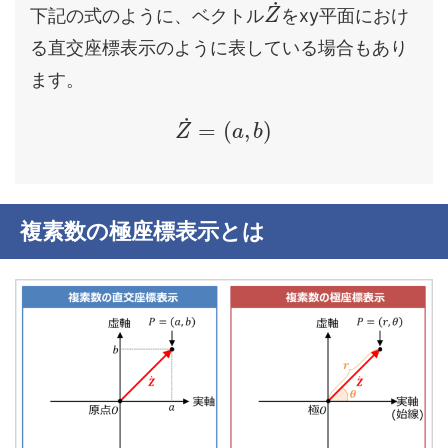
˙
下記の式のように、ベクトル
をxy平面におけ
Z
る直交座標表示のように表している場合もあり
ます。
˙
=
(
,
)
Z
a
b
複素数の極座標表示とは