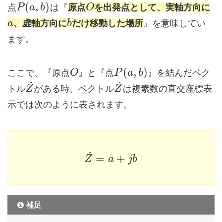
(
,
)
点
は『
原点
を出発点として、実軸方向に
P
a
b
O
、虚軸方向に
だけ移動した場所
』を意味してい
a
b
ます。
(
,
)
ここで、『原点
』と『点
』を結んだベク
O
P
a
b
˙
˙
トル
がある時、ベクトル
は複素数の直交座標表
Z
Z
示では次のように表されます。
˙
=
+
Z
a
j
b
補足