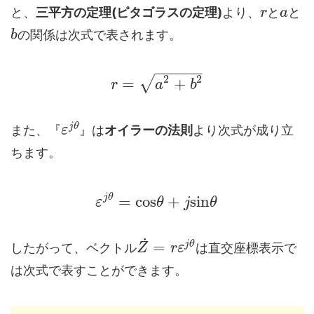
と、
三平方の定理(ピタゴラスの定理)
より、
と
と
r
a
の関係は次式で表されます。
b
−
−
−
−
−
−
2
2
√
=
+
r
a
b
j
θ
また、『
』は
オイラーの法則
より次式が成り立
ε
ちます。
j
θ
=
cos
+
sin
ε
θ
j
θ
˙
=
j
θ
したがって、ベクトル
は直交座標表示で
Z
r
ε
は次式で表すことができます。