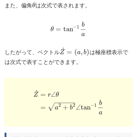
また、偏角
は次式で表されます。
θ
b
−
1
=
tan
θ
a
˙
=
(
,
)
したがって、ベクトル
は極座標表示で
Z
a
b
は次式で表すことができます。
˙
=
∠
Z
r
θ
−
−
−
−
−
−
b
2
2
−
1
√
=
+
∠
tan
a
b
a