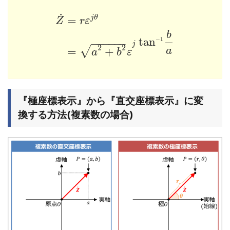
˙
j
θ
=
Z
r
ε
b
tan
−
1
−
−
−
−
−
−
j
2
2
√
=
+
a
a
b
ε
『極座標表示』から『直交座標表示』に変
換する方法(複素数の場合)