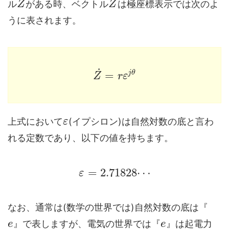
˙
˙
ル
がある時、ベクトル
は極座標表示では次のよ
Z
Z
うに表されます。
˙
j
θ
=
Z
r
ε
上式において
(イプシロン)は自然対数の底と言わ
ε
れる定数であり、以下の値を持ちます。
=
2.71828
⋯
ε
なお、通常は(数学の世界では)自然対数の底は『
』で表しますが、電気の世界では『
』は起電力
e
e