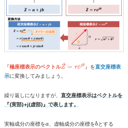
˙
=
j
θ
『
極座標表示のベクトル
』を
直交座標表
Z
r
ε
示
に変換してみましょう。
繰り返しになりますが、
直交座標表示はベクトルを
『(実部)+j(虚部)』で表します。
実軸成分の座標を
、虚軸成分の座標を
とする
a
b