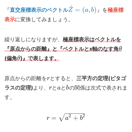
˙
=
(
,
)
『
直交座標表示のベクトル
』を
極座標
Z
a
b
表示
に変換してみましょう。
繰り返しになりますが、
極座標表示はベクトルを
『原点からの距離』と『ベクトルとx軸のなす角
θ
(偏角
)』で表します。
θ
原点からの距離を
とすると、
三平方の定理(ピタゴ
r
ラスの定理)
より、
と
と
の関係は次式で表されま
r
a
b
す。
−
−
−
−
−
−
2
2
√
=
+
r
a
b