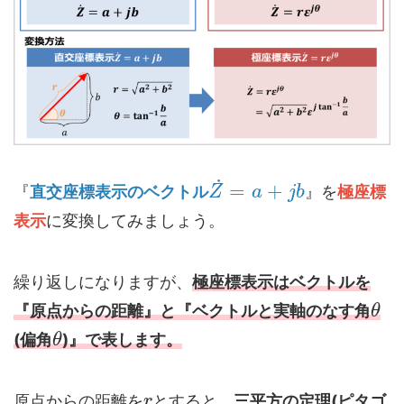
˙
=
+
『
直交座標表示のベクトル
』を
極座標
Z
a
j
b
表示
に変換してみましょう。
繰り返しになりますが、
極座標表示はベクトルを
『原点からの距離』と『ベクトルと実軸のなす角
θ
(偏角
)』で表します。
θ
原点からの距離を
とすると、
三平方の定理(ピタゴ
r