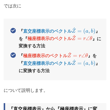
では次に
˙
=
(
,
)
『
直交座標表示のベクトル
』
Z
a
b
˙
=
∠
を『
極座標表示のベクトル
』に
Z
r
θ
変換する方法
˙
=
∠
『
極座標表示のベクトル
』を
Z
r
θ
˙
=
(
,
)
『
直交座標表示のベクトル
』
Z
a
b
に変換する方法
について説明します。
『直交座標表示』から『極座標表示』に変