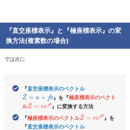
『直交座標表示』と『極座標表示』の変
換方法(複素数の場合)
では次に
『
直交座標表示のベクトル
˙
=
+
』を『
極座標表示のベクト
Z
a
j
b
˙
=
j
θ
ル
』に変換する方法
Z
r
ε
˙
=
j
θ
『
極座標表示のベクトル
』を
Z
r
ε
『
直交座標表示のベクトル