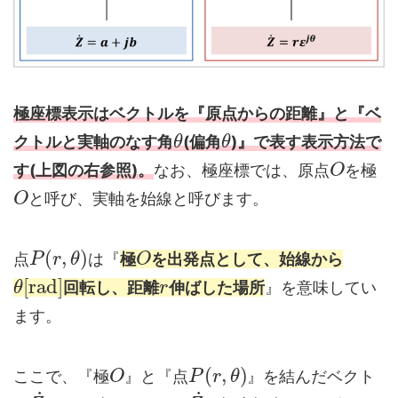
極座標表示はベクトルを『原点からの距離』と『ベ
クトルと実軸のなす角
(偏角
)』で表す表示方法で
θ
θ
す(上図の右参照)。
なお、極座標では、原点
を極
O
と呼び、実軸を始線と呼びます。
O
(
,
)
点
は『
極
を出発点として、始線から
P
r
θ
O
[
r
a
d
]
回転し、距離
伸ばした場所
』を意味してい
θ
r
ます。
(
,
)
ここで、『極
』と『点
』を結んだベクト
O
P
r
θ