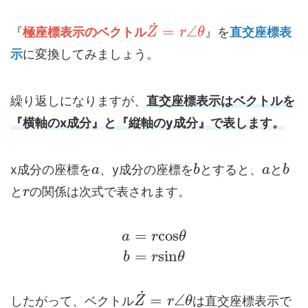
˙
=
∠
『
極座標表示のベクトル
』を
直交座標表
Z
r
θ
示
に変換してみましょう。
繰り返しになりますが、
直交座標表示はベクトルを
『横軸のx成分』と『縦軸のy成分』で表します。
x成分の座標を
、y成分の座標を
とすると、
と
a
b
a
b
と
の関係は次式で表されます。
r
=
cos
a
r
θ
=
sin
b
r
θ
˙
=
∠
したがって、ベクトル
は直交座標表示で
Z
r
θ