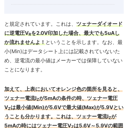
と規定されています。これは、
ツェナーダイオード
に逆電圧V
を2.0V印加した場合、最大でも5uAし
R
か流れませんよ！
ということを示します。なお、最
小(Min)はデータシート上には記載されていないた
め、逆電流の最小値はメーカーでは保障していない
ことになります。
加えて、上表においてオレンジ色の箇所を見ると、
ツェナー電流I
が5mAの条件の時、ツェナー電圧
Z
V
は最小値(Min)が5.6Vで最大値(Max)が5.9Vとい
Z
うことも分かります。これは、ツェナー電流I
が
Z
5mAの時にはツェナー電圧V
は5.6V～5.9Vの範囲
Z