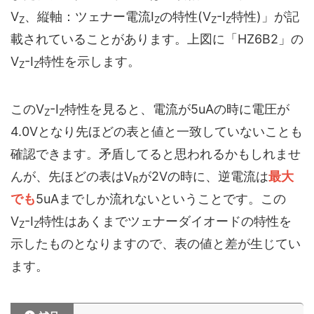
V
、縦軸：ツェナー電流I
の特性(V
-I
特性)」が記
Z
Z
Z
Z
載されていることがあります。上図に「HZ6B2」の
V
-I
特性を示します。
Z
Z
このV
-I
特性を見ると、電流が5uAの時に電圧が
Z
Z
4.0Vとなり先ほどの表と値と一致していないことも
確認できます。矛盾してると思われるかもしれませ
んが、先ほどの表はV
が2Vの時に、逆電流は
最大
R
でも
5uAまでしか流れないということです。この
V
-I
特性はあくまでツェナーダイオードの特性を
Z
Z
示したものとなりますので、表の値と差が生じてい
ます。