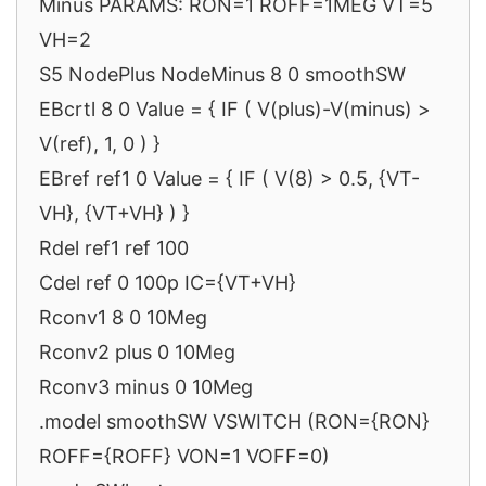
Minus PARAMS: RON=1 ROFF=1MEG VT=5
VH=2
S5 NodePlus NodeMinus 8 0 smoothSW
EBcrtl 8 0 Value = { IF ( V(plus)-V(minus) >
V(ref), 1, 0 ) }
EBref ref1 0 Value = { IF ( V(8) > 0.5, {VT-
VH}, {VT+VH} ) }
Rdel ref1 ref 100
Cdel ref 0 100p IC={VT+VH}
Rconv1 8 0 10Meg
Rconv2 plus 0 10Meg
Rconv3 minus 0 10Meg
.model smoothSW VSWITCH (RON={RON}
ROFF={ROFF} VON=1 VOFF=0)