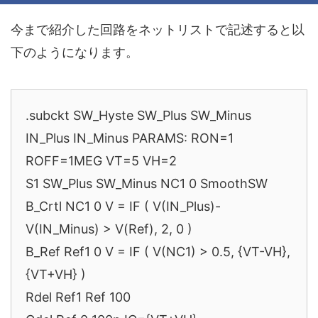
今まで紹介した回路をネットリストで記述すると以
下のようになります。
.subckt SW_Hyste SW_Plus SW_Minus
IN_Plus IN_Minus PARAMS: RON=1
ROFF=1MEG VT=5 VH=2
S1 SW_Plus SW_Minus NC1 0 SmoothSW
B_Crtl NC1 0 V = IF ( V(IN_Plus)-
V(IN_Minus) > V(Ref), 2, 0 )
B_Ref Ref1 0 V = IF ( V(NC1) > 0.5, {VT-VH},
{VT+VH} )
Rdel Ref1 Ref 100