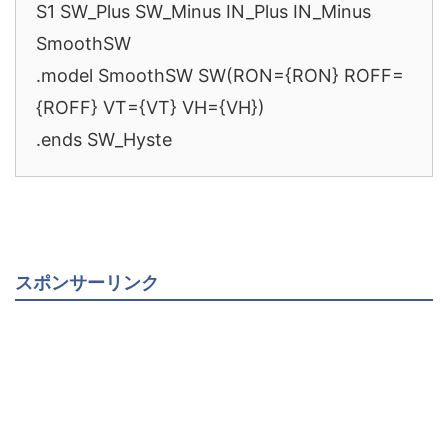
S1 SW_Plus SW_Minus IN_Plus IN_Minus
SmoothSW
.model SmoothSW SW(RON={RON} ROFF=
{ROFF} VT={VT} VH={VH})
.ends SW_Hyste
スポンサーリンク