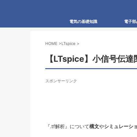
電気の基礎知識
電子部
HOME
>
LTspice
>
【LTspice】小信号伝
スポンサーリンク
『.tf解析』について
構文
や
シミュレーシ