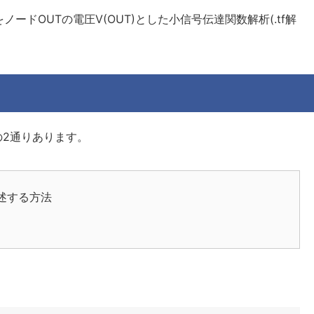
ードOUTの電圧V(OUT)とした小信号伝達関数解析(.tf解
の2通りあります。
]で記述する方法
。