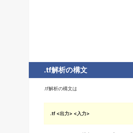
.tf解析の構文
.tf解析の構文は
.tf <出力> <入力>