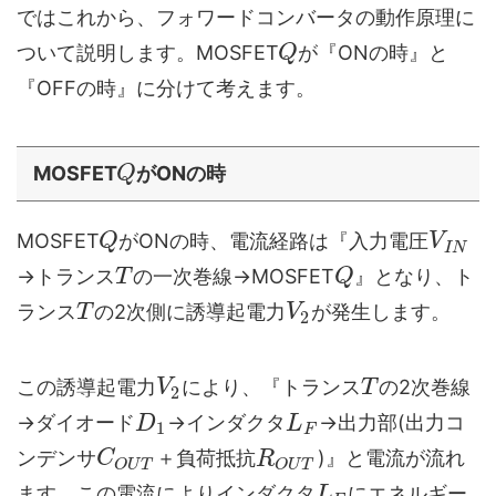
ではこれから、フォワードコンバータの動作原理に
ついて説明します。MOSFET
が『ONの時』と
Q
『OFFの時』に分けて考えます。
MOSFET
がONの時
Q
MOSFET
がONの時、電流経路は『入力電圧
Q
V
I
N
→トランス
の一次巻線→MOSFET
』となり、ト
T
Q
ランス
の2次側に誘導起電力
が発生します。
T
V
2
この誘導起電力
により、『トランス
の2次巻線
V
T
2
→ダイオード
→インダクタ
→出力部(出力コ
D
L
1
F
ンデンサ
＋負荷抵抗
)』と電流が流れ
C
R
O
U
T
O
U
T
ます。この電流によりインダクタ
にエネルギー
L