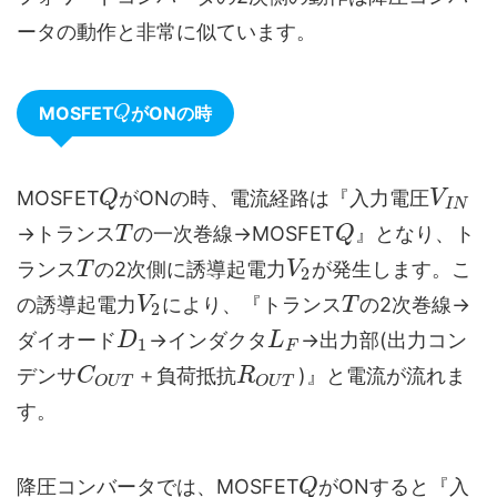
ータの動作と非常に似ています。
MOSFET
がONの時
Q
MOSFET
がONの時、電流経路は『入力電圧
Q
V
I
N
→トランス
の一次巻線→MOSFET
』となり、ト
T
Q
ランス
の2次側に誘導起電力
が発生します。こ
T
V
2
の誘導起電力
により、『トランス
の2次巻線→
V
T
2
ダイオード
→インダクタ
→出力部(出力コン
D
L
1
F
デンサ
＋負荷抵抗
)』と電流が流れま
C
R
O
U
T
O
U
T
す。
降圧コンバータでは、MOSFET
がONすると『入
Q