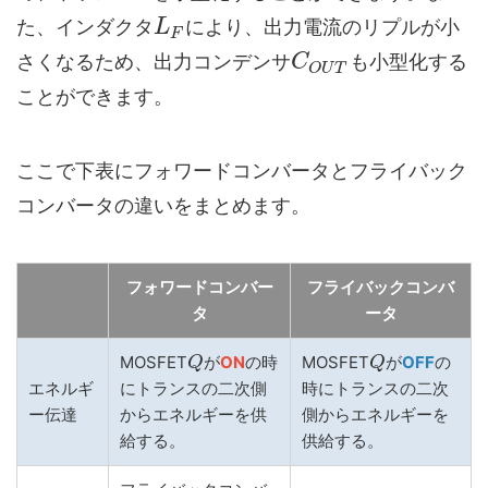
た、インダクタ
により、出力電流のリプルが小
L
F
さくなるため、出力コンデンサ
も小型化する
C
O
U
T
ことができます。
ここで下表にフォワードコンバータとフライバック
コンバータの違いをまとめます。
フォワードコンバー
フライバックコンバ
タ
ータ
MOSFET
が
ON
の時
MOSFET
が
OFF
の
Q
Q
エネルギ
にトランスの二次側
時にトランスの二次
ー伝達
からエネルギーを供
側からエネルギーを
給する。
供給する。