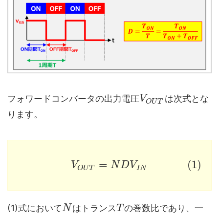
フォワードコンバータの出力電圧
は次式とな
V
O
U
T
ります。
=
(1)
V
N
D
V
I
N
O
U
T
(1)式において
はトランス
の巻数比であり、一
N
T