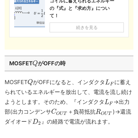
コイルに蓄えられるエネルギー
の『式』と『求め方』につい
て！
続きを見る
MOSFET
がOFFの時
Q
MOSFET
がOFFになると、インダクタ
に蓄え
Q
L
F
られているエネルギーを放出して、電流を流し続け
ようとします。そのため、『インダクタ
→出力
L
F
部(出力コンデンサ
＋負荷抵抗
)→還流
C
R
O
U
T
O
U
T
ダイオード
』の経路で電流が流れます。
D
2