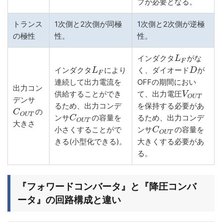
プが必要となる。
トランス
1次側と2次側が同極
1次側と2次側が逆極
の極性
性。
性。
インダクタ
がな
L
F
インダクタ
により
く、ダイオード
が
L
D
F
連続して出力電流を
OFFの期間におい
出力コン
供給することができ
て、出力電圧
V
O
U
T
デンサ
るため、出力コンデ
を保持する必要があ
の
C
O
U
T
ンサ
の容量を
るため、出力コンデ
C
O
U
T
大きさ
小さくすることがで
ンサ
の容量を
C
O
U
T
きる(小型化できる)。
大きくする必要があ
る。
『フォワードコンバータ』と『降圧コンバ
ータ』の回路構成と違い