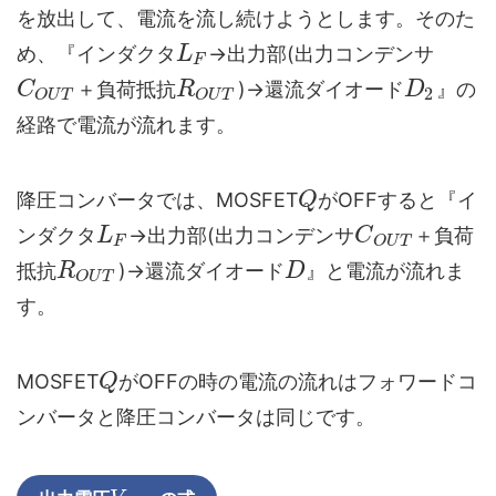
を放出して、電流を流し続けようとします。そのた
め、『インダクタ
→出力部(出力コンデンサ
L
F
＋負荷抵抗
)→還流ダイオード
』の
C
R
D
2
O
U
T
O
U
T
経路で電流が流れます。
降圧コンバータでは、MOSFET
がOFFすると『イ
Q
ンダクタ
→出力部(出力コンデンサ
＋負荷
L
C
F
O
U
T
抵抗
)→還流ダイオード
』と電流が流れま
R
D
O
U
T
す。
MOSFET
がOFFの時の電流の流れはフォワードコ
Q
ンバータと降圧コンバータは同じです。