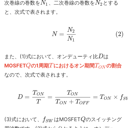
次巻線の巻数を
、二次巻線の巻数を
とする
N
N
1
2
と、次式で表されます。
N
2
=
(2)
N
N
1
また、(1)式において、オンデューティ比
は
D
MOSFET
の1周期
におけるオン期間
の割合
Q
T
T
O
N
なので、次式で表されます。
T
T
O
N
O
N
=
=
=
×
D
T
f
O
N
S
+
T
T
T
O
N
O
F
F
(3)式において、
はMOSFET
のスイッチング
f
Q
S
W