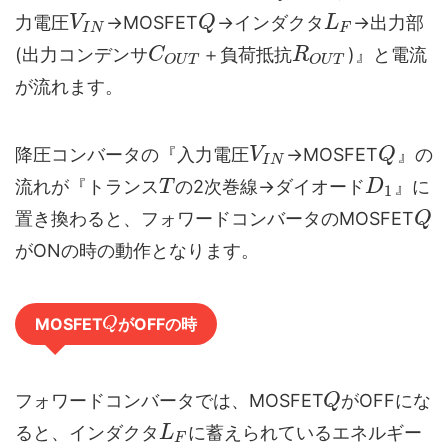
力電圧
→MOSFET
→インダクタ
→出力部
V
Q
L
I
N
F
(出力コンデンサ
＋負荷抵抗
)』と電流
C
R
O
U
T
O
U
T
が流れます。
降圧コンバータの『入力電圧
→MOSFET
』の
V
Q
I
N
流れが『トランス
の2次巻線→ダイオード
』に
T
D
1
置き換わると、フォワードコンバータのMOSFET
Q
がONの時の動作となります。
MOSFET
がOFFの時
Q
フォワードコンバータでは、MOSFET
がOFFにな
Q
ると、インダクタ
に蓄えられているエネルギー
L
F