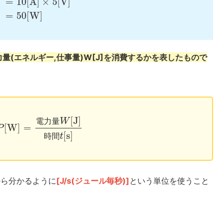
=
10
[
A
]
×
5
[
V
]
=
50
[
W
]
力量(エネルギー,仕事量)W[J]を消費するかを表したもので
[
J
]
電
力
量
W
[
W
]
=
P
[
s
]
時
間
t
から分かるように
[J/s(ジュール毎秒)]
という単位を使うこと