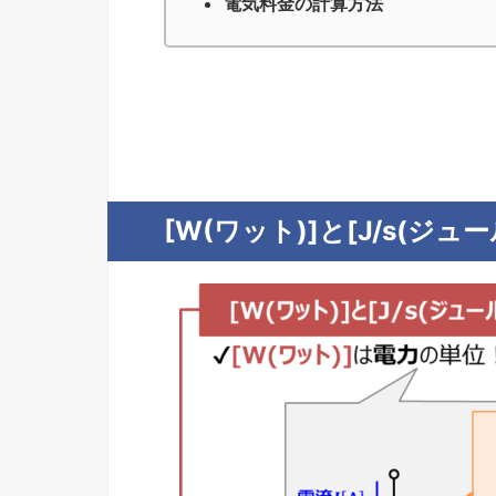
電気料金の計算方法
[W(ワット)]と[J/s(ジ