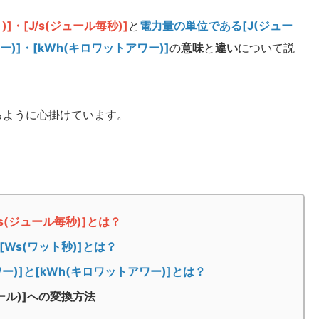
]・[J/s(ジュール毎秒)]
と
電力量の単位である[J(ジュー
ワー)]・[kWh(キロワットアワー)]
の
意味
と
違い
について説
るように心掛けています。
/s(ジュール毎秒)]とは？
[Ws(ワット秒)]とは？
ー)]と[kWh(キロワットアワー)]とは？
ュール)]への変換方法