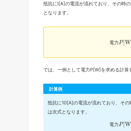
抵抗にI[A]の電流が流れており、その時の
となります。
[
W
電
力
P
では、一例として電力P[W]を求める計
計算例
抵抗に10[A]の電流が流れており、その
は次式となります。
[
W
電
力
P