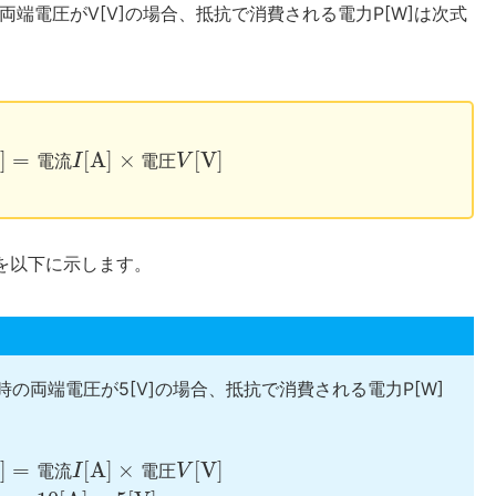
両端電圧がV[V]の場合、抵抗で消費される電力P[W]は次式
]
=
[
A
]
×
[
V
]
電
流
I
電
圧
V
算を以下に示します。
時の両端電圧が5[V]の場合、抵抗で消費される電力P[W]
]
=
[
A
]
×
[
V
]
電
流
I
電
圧
V