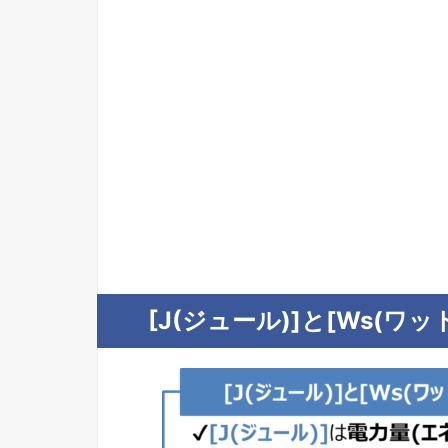
[J(ジュール)]と[Ws(