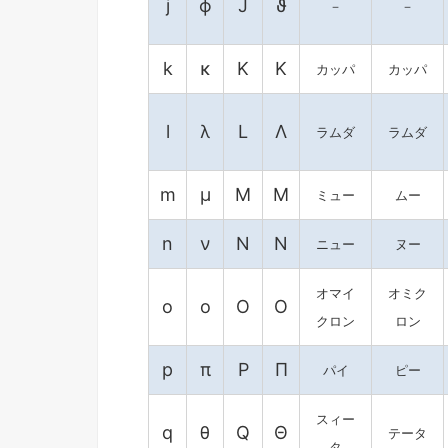
j
ϕ
J
ϑ
－
－
k
κ
K
Κ
カッパ
カッパ
l
λ
L
Λ
ラムダ
ラムダ
m
μ
M
Μ
ミュー
ムー
n
ν
N
Ν
ニュー
ヌー
オマイ
オミク
o
ο
O
Ο
クロン
ロン
p
π
P
Π
パイ
ピー
スィー
q
θ
Q
Θ
テータ
タ