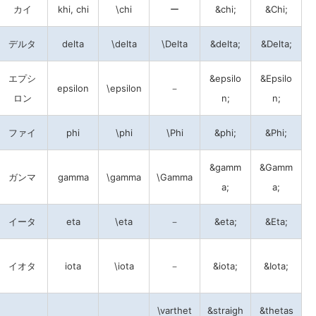
カイ
khi, chi
\chi
ー
&chi;
&Chi;
デルタ
delta
\delta
\Delta
&delta;
&Delta;
エプシ
&epsilo
&Epsilo
epsilon
\epsilon
－
ロン
n;
n;
ファイ
phi
\phi
\Phi
&phi;
&Phi;
&gamm
&Gamm
ガンマ
gamma
\gamma
\Gamma
a;
a;
イータ
eta
\eta
－
&eta;
&Eta;
イオタ
iota
\iota
－
&iota;
&Iota;
\varthet
&straigh
&thetas