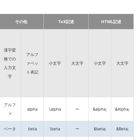
その他
TeX記述
HTML記述
漢字変
アルフ
換での
ァベッ
小文字
大文字
小文字
大文字
入力文
ト表記
字
アルフ
alpha
\alpha
ー
&alpha;
&Alpha;
ァ
ベータ
beta
\beta
ー
&beta;
&Beta;