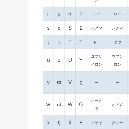
r
ρ
R
Ρ
ロー
ロー
s
σ
S
Σ
シグマ
シグマ
t
τ
T
Τ
トー
タウ
ユプサ
ウプシ
u
υ
U
Υ
イロン
ロン
v
ϖ
V
ς
ー
ー
オーミ
w
ω
W
Ω
オメガ
ガ
x
ξ
X
Ξ
クサイ
クシー