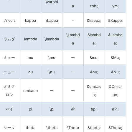
－
－
\varphi
a
tphi;
ym;
カッパ
kappa
\kappa
－
&kappa;
&Kappa;
\Lambd
&lambd
&Lambd
ラムダ
lambda
\lambda
a
a;
a;
ミュー
mu
\mu
ー
&mu;
&Mu;
ニュー
nu
\nu
ー
&nu;
&Nu;
オミク
&omicro
&Omicr
omicron
ー
ー
ロン
n;
on;
パイ
pi
\pi
\Pi
&pi;
&Pi;
シータ
theta
\theta
\Theta
&theta;
&Theta;