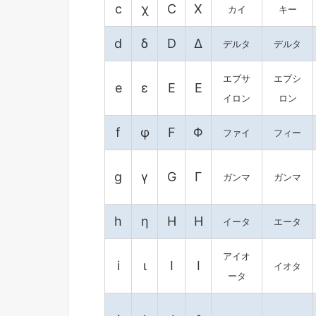
c
χ
C
Χ
カイ
キー
d
δ
D
Δ
デルタ
デルタ
エプサ
エプシ
e
ε
E
Ε
イロン
ロン
f
φ
F
Φ
ファイ
フィー
g
γ
G
Γ
ガンマ
ガンマ
h
η
H
Η
イータ
エータ
アイオ
i
ι
I
Ι
イオタ
ータ