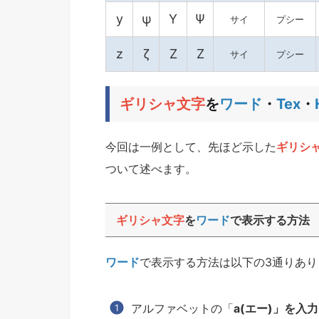
y
ψ
Y
Ψ
サイ
プシー
z
ζ
Z
Ζ
サイ
プシー
ギリシャ文字
を
ワード
・
Tex
・
今回は一例として、先ほど示した
ギリシ
ついて述べます。
ギリシャ文字
を
ワード
で表示する方法
ワード
で表示する方法は以下の3通りあり
アルファベットの「
a(エー)
」を入力