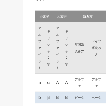
小文字
大文字
読み方
ア
ア
ギ
ギ
ル
ル
リ
リ
フ
フ
ドイツ
シ
シ
英国系
ァ
ァ
系読み
ャ
ャ
読み方
ベ
ベ
方
文
文
ッ
ッ
字
字
ト
ト
アルフ
アルフ
a
α
A
Α
ァ
ァ
b
β
B
Β
ビータ
ベータ