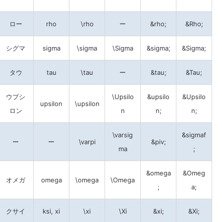
ロー
rho
\rho
ー
&rho;
&Rho;
シグマ
sigma
\sigma
\Sigma
&sigma;
&Sigma;
タウ
tau
\tau
ー
&tau;
&Tau;
ウプシ
\Upsilo
&upsilo
&Upsilo
upsilon
\upsilon
ロン
n
n;
n;
\varsig
&sigmaf
ー
ー
\varpi
&piv;
ma
;
&omega
&Omeg
オメガ
omega
\omega
\Omega
;
a;
クサイ
ksi, xi
\xi
\Xi
&xi;
&Xi;