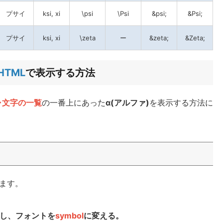
プサイ
ksi, xi
\psi
\Psi
&psi;
&Psi;
プサイ
ksi, xi
\zeta
ー
&zeta;
&Zeta;
HTML
で表示する方法
ャ文字の一覧
の一番上にあった
α(アルファ)
を表示する方法に
ます。
し、フォントを
symbol
に変える。