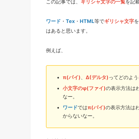
この記事では、
ギリシャ文字の一覧
を記
ワード
・
Tex
・
HTML
等で
ギリシャ文字
を
はあると思います。
例えば、
π(パイ)
、
Δ(デルタ)
ってどのよう
小文字のφ(ファイ)
の表示方法は
なー。
ワード
では
π(パイ)
の表示方法は
からないなー。