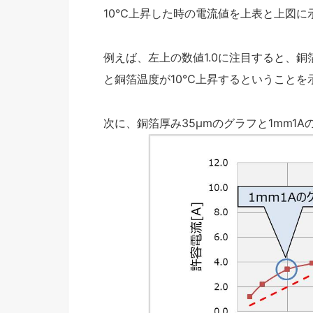
10℃上昇した時の電流値を上表と上図に
例えば、左上の数値1.0に注目すると、銅箔
と銅箔温度が10℃上昇するということを
次に、銅箔厚み35μmのグラフと1mm1