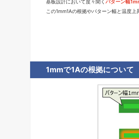
基板設計において度々聞く
パターン幅1m
この1mm1Aの根拠やパターン幅と温度
1mmで1Aの根拠について