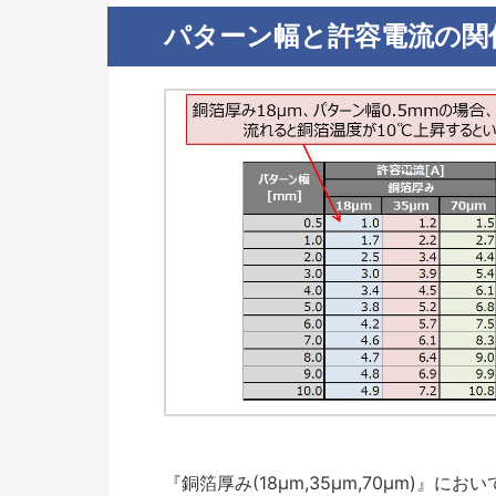
パターン幅と許容電流の関
『銅箔厚み(18μm,35μm,70μm)』に