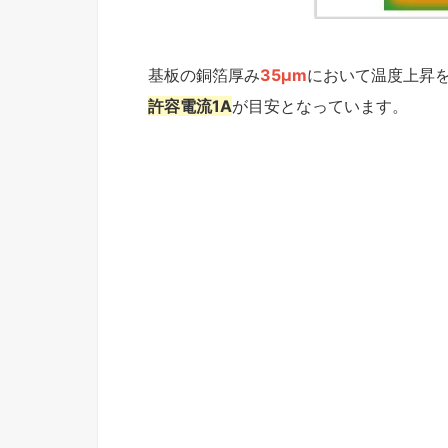
基板の銅箔厚み
35μm
において温度上昇
許容電流1A
が目安となっています。