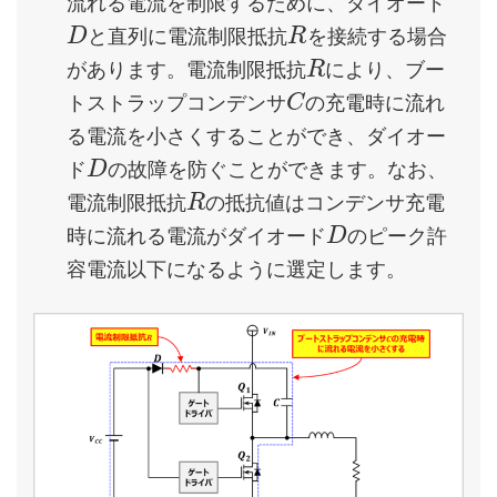
流れる電流を制限するために、ダイオード
と直列に電流制限抵抗
を接続する場合
D
R
があります。電流制限抵抗
により、ブー
R
トストラップコンデンサ
の充電時に流れ
C
る電流を小さくすることができ、ダイオー
ド
の故障を防ぐことができます。なお、
D
電流制限抵抗
の抵抗値はコンデンサ充電
R
時に流れる電流がダイオード
のピーク許
D
容電流以下になるように選定します。