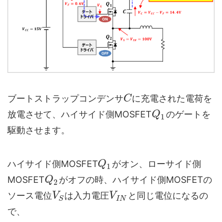
ブートストラップコンデンサ
に充電された電荷を
C
放電させて、ハイサイド側MOSFET
のゲートを
Q
1
駆動させます。
ハイサイド側MOSFET
がオン、ローサイド側
Q
1
MOSFET
がオフの時、ハイサイド側MOSFETの
Q
2
ソース電位
は入力電圧
と同じ電位になるの
V
V
I
N
S
で、