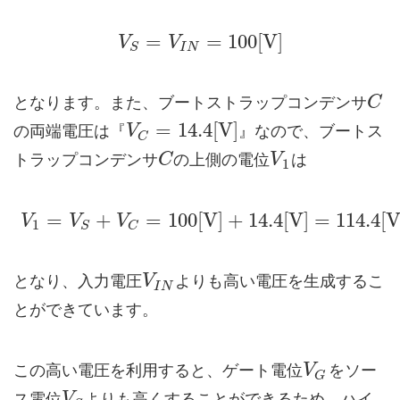
=
=
100
[
V
]
V
V
I
N
S
となります。また、ブートストラップコンデンサ
C
=
14.4
[
V
]
の両端電圧は『
』なので、ブートス
V
C
トラップコンデンサ
の上側の電位
は
C
V
1
=
+
=
100
[
V
]
+
14.4
[
V
]
=
114.4
[
V
V
V
1
S
C
となり、入力電圧
よりも高い電圧を生成するこ
V
I
N
とができています。
この高い電圧を利用すると、ゲート電位
をソー
V
G
ス電位
よりも高くすることができるため、ハイ
V