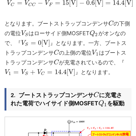
=
−
=
15
[
V
]
−
0.6
[
V
]
=
14.4
[
V
]
V
V
V
F
C
C
C
となります。ブートストラップコンデンサ
の下側
C
の電位
はローサイド側MOSFET
がオンなの
V
Q
2
S
=
0
[
V
]
で、『
』となります。一方、ブートス
V
S
トラップコンデンサ
の上側の電位
はブートス
C
V
1
トラップコンデンサ
が充電されているので、『
C
=
+
=
14.4
[
V
]
』となります。
V
V
V
1
S
C
ブートストラップコンデンサ
に充電さ
C
れた電荷でハイサイド側MOSFET
を駆動
Q
1