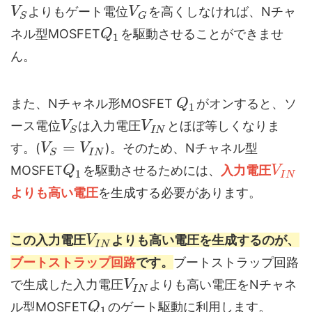
よりもゲート電位
を高くしなければ、Nチャ
V
V
S
G
ネル型MOSFET
を駆動させることができませ
Q
1
ん。
また、Nチャネル形MOSFET
がオンすると、ソ
Q
1
ース電位
は入力電圧
とほぼ等しくなりま
V
V
I
N
S
=
す。(
)。そのため、Nチャネル型
V
V
I
N
S
MOSFET
を駆動させるためには、
入力電圧
Q
V
1
I
N
よりも高い電圧
を生成する必要があります。
この入力電圧
よりも高い電圧を生成するのが、
V
I
N
ブートストラップ回路
です。
ブートストラップ回路
で生成した入力電圧
よりも高い電圧をNチャネ
V
I
N
ル型MOSFET
のゲート駆動に利用します。
Q
1