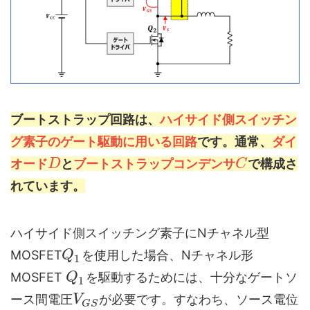
ブートストラップ回路は、
ハイサイド側スイッチン
グ素子のゲート駆動に用いる回路
です。通常、
ダイ
オード
と
ブートストラップコンデンサ
で構成さ
D
C
れています。
ハイサイド側スイッチング素子にNチャネル型
MOSFET
を使用した場合、Nチャネル形
Q
1
MOSFET
を駆動するためには、十分なゲートソ
Q
1
ース間電圧
が必要です。すなわち、ソース電位
V
G
S