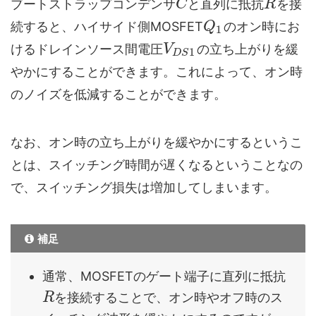
ブートストラップコンデンサ
と直列に抵抗
を接
C
R
続すると、ハイサイド側MOSFET
のオン時にお
Q
1
けるドレインソース間電圧
の立ち上がりを緩
V
1
D
S
やかにすることができます。これによって、オン時
のノイズを低減することができます。
なお、オン時の立ち上がりを緩やかにするというこ
とは、スイッチング時間が遅くなるということなの
で、スイッチング損失は増加してしまいます。
補足
通常、MOSFETのゲート端子に直列に抵抗
を接続することで、オン時やオフ時のス
R