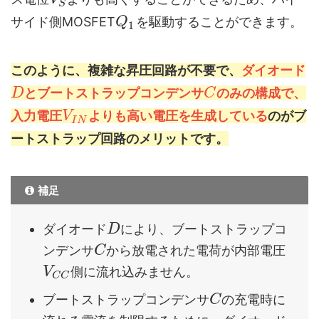
S
サイド側MOSFET
を駆動することができます。
Q
1
このように、複雑な昇圧回路が不要で、
ダイオード
とブートストラップコンデンサ
のみの構成で、
D
C
入力電圧
よりも高い電圧を生成している
のがブ
V
I
N
ートストラップ回路のメリットです。
補足
ダイオード
により、ブートストラップコ
D
ンデンサ
から放電された電荷が内部電圧
C
側に流れ込みません。
V
C
C
ブートストラップコンデンサ
の充電時に
C