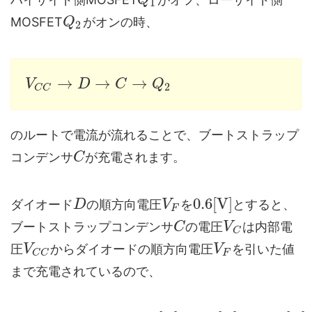
Q
1
MOSFET
がオンの時、
Q
2
→
→
→
V
D
C
Q
2
C
C
のルートで電流が流れることで、ブートストラップ
コンデンサ
が充電されます。
C
0.6
[
V
]
ダイオード
の順方向電圧
を
とすると、
D
V
F
ブートストラップコンデンサ
の電圧
は内部電
C
V
C
圧
からダイオードの順方向電圧
を引いた値
V
V
F
C
C
まで充電されているので、