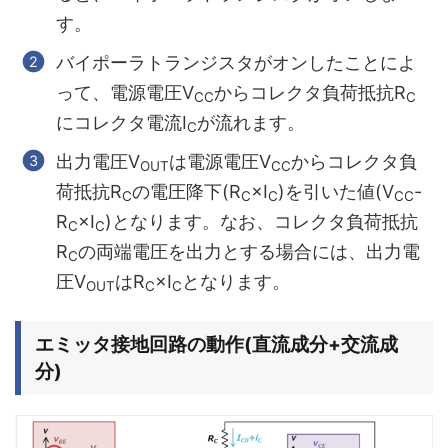
す。
バイポーラトランジスタがオンしたことによ
って、電源電圧V
からコレクタ負荷抵抗R
CC
C
にコレクタ電流I
が流れます。
C
出力電圧V
は電源電圧V
からコレクタ負
OUT
CC
荷抵抗R
の電圧降下(R
×I
)を引いた値(V
-
C
C
C
CC
R
×I
)となります。なお、コレクタ負荷抵抗
C
C
R
の両端電圧を出力とする場合には、出力電
C
圧V
はR
×I
となります。
OUT
C
C
エミッタ接地回路の動作(直流成分+交流成
分)