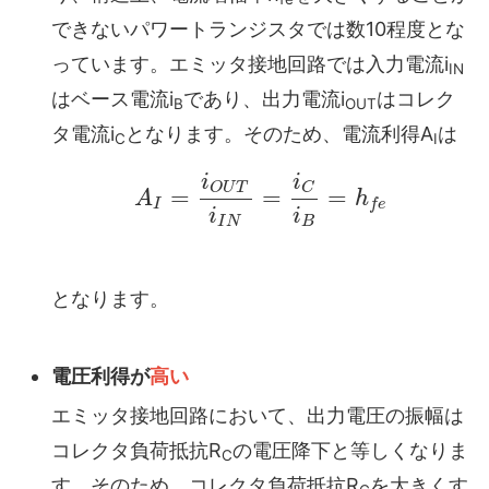
できないパワートランジスタでは数10程度とな
っています。エミッタ接地回路では入力電流i
IN
はベース電流i
であり、出力電流i
はコレク
B
OUT
タ電流i
となります。そのため、電流利得A
は
C
I
i
i
O
U
T
C
=
=
=
A
h
I
f
e
i
i
I
N
B
となります。
電圧利得が
高い
エミッタ接地回路において、出力電圧の振幅は
コレクタ負荷抵抗R
の電圧降下と等しくなりま
C
す。そのため、コレクタ負荷抵抗R
を大きくす