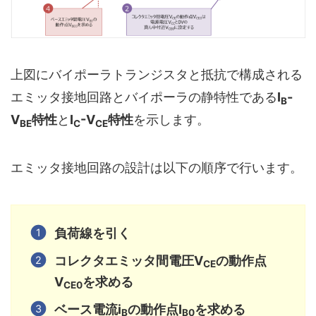
上図にバイポーラトランジスタと抵抗で構成される
エミッタ接地回路とバイポーラの静特性である
I
-
B
V
特性
と
I
-V
特性
を示します。
BE
C
CE
エミッタ接地回路の設計は以下の順序で行います。
負荷線を引く
コレクタエミッタ間電圧V
の動作点
CE
V
を求める
CE0
ベース電流i
の動作点I
を求める
B
B0