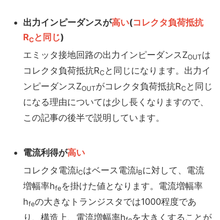
出力インピーダンスが
高い
(
コレクタ負荷抵抗
R
と同じ
)
C
エミッタ接地回路の出力インピーダンスZ
は
OUT
コレクタ負荷抵抗R
と同じになります。出力イ
C
ンピーダンスZ
がコレクタ負荷抵抗R
と同じ
OUT
C
になる理由については少し長くなりますので、
この記事の後半で説明しています。
電流利得が
高い
コレクタ電流i
はベース電流i
に対して、電流
C
B
増幅率h
を掛けた値となります。電流増幅率
fe
h
の大きなトランジスタでは1000程度であ
fe
り、構造上、電流増幅率h
を大きくすることが
fe