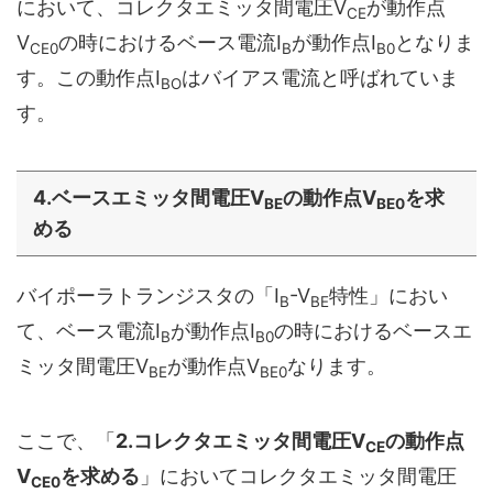
において、コレクタエミッタ間電圧V
が動作点
CE
V
の時におけるベース電流I
が動作点I
となりま
CE0
B
B0
す。この動作点I
はバイアス電流と呼ばれていま
BO
す。
4.ベースエミッタ間電圧V
の動作点V
を求
BE
BE0
める
バイポーラトランジスタの「I
-V
特性」におい
B
BE
て、ベース電流I
が動作点I
の時におけるベースエ
B
B0
ミッタ間電圧V
が動作点V
なります。
BE
BE0
ここで、「
2.コレクタエミッタ間電圧V
の動作点
CE
V
を求める
」においてコレクタエミッタ間電圧
CE0