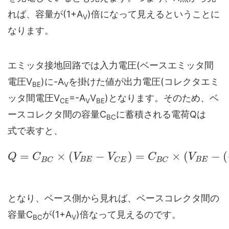
れば、容量が(1+A
)倍になって見えるということに
V
なります。
エミッタ接地回路では入力電圧(ベースエミッタ間
電圧V
)に-A
を掛けた値が出力電圧(コレクタエミ
BE
V
ッタ間電圧V
=-A
V
)となります。そのため、ベ
CE
V
BE
ースコレクタ間の容量C
に蓄積される電荷Qは
BC
式で表すと、
=
×
(
−
)
=
×
(
−
(
Q
C
V
V
C
V
B
E
B
E
B
C
C
E
B
C
となり、ベース側から見れば、ベースコレクタ間の
容量C
が(1+A
)倍なって見えるのです。
BC
V