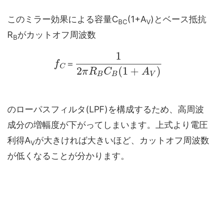
このミラー効果による容量C
(1+A
)とベース抵抗
BC
V
R
がカットオフ周波数
B
1
f
＝
C
2
(
1
+
)
π
R
C
A
B
B
V
のローパスフィルタ(LPF)を構成するため、高周波
成分の増幅度が下がってしまいます。上式より電圧
利得A
が大きければ大きいほど、カットオフ周波数
V
が低くなることが分かります。