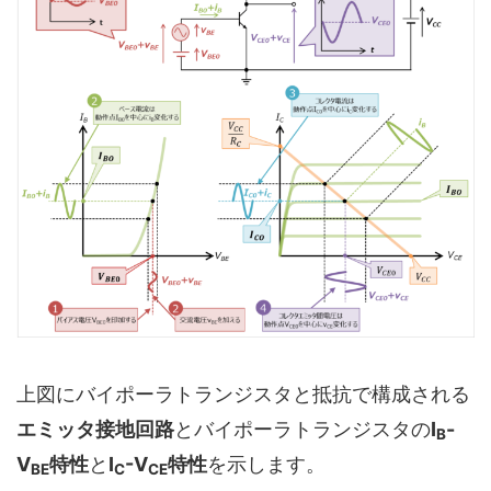
上図にバイポーラトランジスタと抵抗で構成される
エミッタ接地回路
とバイポーラトランジスタの
I
-
B
V
特性
と
I
-V
特性
を示します。
BE
C
CE