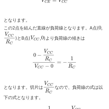
=
V
V
C
E
C
C
となります。
0
この2点を結んだ直線が負荷線となります。A点(
,
V
C
C
0
)とB点(
,
)より負荷線の傾きは
V
C
C
R
C
V
C
C
0
−
1
R
C
=
−
−
0
V
R
C
C
C
V
C
C
となります。切片は
なので、負荷線の式は以
R
C
下の式となります。
1
V