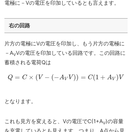
電極に－Vの電圧を印加しているとも言えます。
右の回路
片方の電極にVの電圧を印加し、もう片方の電極に
－A
Vの電圧を印加している回路です。この回路に
V
蓄積される電荷Qは
=
×
(
−
(
−
)
)
=
(
1
+
)
Q
C
V
A
V
C
A
V
V
V
となります。
これも見方を変えると、Vの電圧でC(1+A
)の容量
V
を充電しているとも見えます。つまり、A点から見