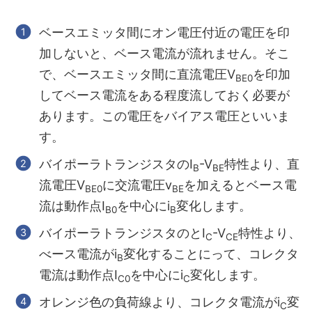
ベースエミッタ間にオン電圧付近の電圧を印
加しないと、ベース電流が流れません。そこ
で、ベースエミッタ間に直流電圧V
を印加
BE0
してベース電流をある程度流しておく必要が
あります。この電圧をバイアス電圧といいま
す。
バイポーラトランジスタのI
-V
特性より、直
B
BE
流電圧V
に交流電圧v
を加えるとベース電
BE0
BE
流は動作点I
を中心にi
変化します。
B0
B
バイポーラトランジスタのとI
-V
特性より、
C
CE
べース電流がi
変化することにって、コレクタ
B
電流は動作点I
を中心にi
変化します。
C0
C
オレンジ色の負荷線より、コレクタ電流がi
変
C