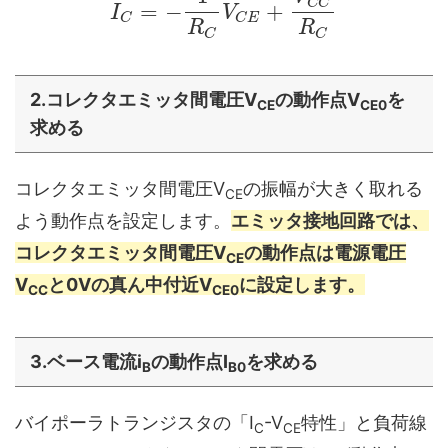
C
C
=
−
+
I
V
C
C
E
R
R
C
C
2.コレクタエミッタ間電圧V
の動作点V
を
CE
CE0
求める
コレクタエミッタ間電圧V
の振幅が大きく取れる
CE
よう動作点を設定します。
エミッタ接地回路では、
コレクタエミッタ間電圧V
の動作点は電源電圧
CE
V
と0Vの真ん中付近V
に設定します。
CC
CE0
3.ベース電流i
の動作点I
を求める
B
B0
バイポーラトランジスタの「I
-V
特性」と負荷線
C
CE