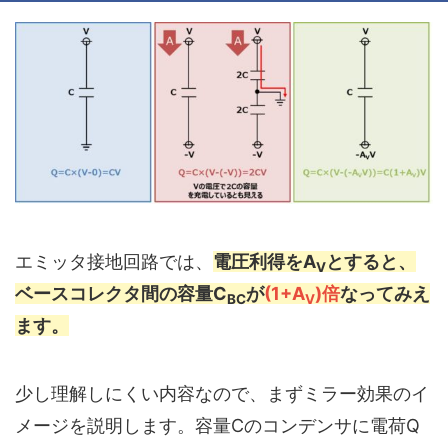
エミッタ接地回路では、
電圧利得をA
とすると、
V
ベースコレクタ間の容量C
が
(1+A
)倍
なってみえ
BC
V
ます。
少し理解しにくい内容なので、まずミラー効果のイ
メージを説明します。容量Cのコンデンサに電荷Q