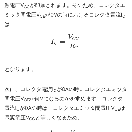
源電圧V
が印加されます。そのため、コレクタエ
CC
ミッタ間電圧V
が0Vの時におけるコレクタ電流I
CE
C
は
V
C
C
=
I
C
R
C
となります。
次に、コレクタ電流I
が0Aの時にコレクタエミッタ
C
間電圧V
が何Vになるのかを求めます。コレクタ
CE
電流I
が0Aの時は、コレクタエミッタ間電圧V
は
C
CE
電源電圧V
と等しくなるため、
CC