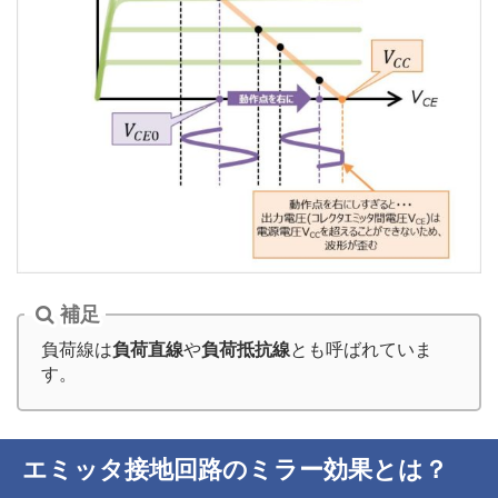
補足
負荷線は
負荷直線
や
負荷抵抗線
とも呼ばれていま
す。
エミッタ接地回路のミラー効果とは？