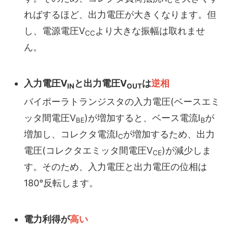
C
ればするほど、出力電圧が大きくなります。但
し、電源電圧V
より大きな振幅は取れませ
CC
ん。
入力電圧V
と出力電圧V
は
逆相
IN
OUT
バイポーラトランジスタの入力電圧(ベースエミ
ッタ間電圧V
)が増加すると、ベース電流I
が
BE
B
増加し、コレクタ電流I
が増加するため、出力
C
電圧(コレクタエミッタ間電圧V
)が減少しま
CE
す。そのため、入力電圧と出力電圧の位相は
180°反転します。
電力利得が
高い