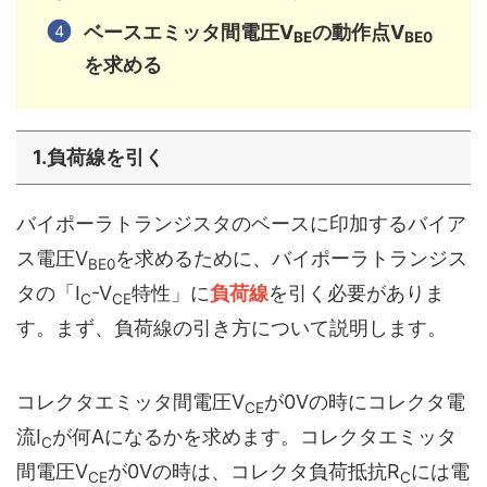
ベースエミッタ間電圧V
の動作点V
BE
BE0
を求める
1.負荷線を引く
バイポーラトランジスタのベースに印加するバイア
ス電圧V
を求めるために、バイポーラトランジス
BE0
タの「I
-V
特性」に
負荷線
を引く必要がありま
C
CE
す。まず、負荷線の引き方について説明します。
コレクタエミッタ間電圧V
が0Vの時にコレクタ電
CE
流I
が何Aになるかを求めます。コレクタエミッタ
C
間電圧V
が0Vの時は、コレクタ負荷抵抗R
には電
CE
C