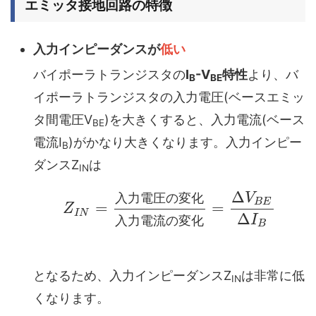
エミッタ接地回路の特徴
入力インピーダンスが
低い
バイポーラトランジスタの
I
-V
特性
より、バ
B
BE
イポーラトランジスタの入力電圧(ベースエミッ
タ間電圧V
)を大きくすると、入力電流(ベース
BE
電流I
)がかなり大きくなります。入力インピー
B
ダンスZ
は
IN
Δ
V
入
力
電
圧
の
変
化
B
E
=
=
Z
I
N
Δ
I
入
力
電
流
の
変
化
B
となるため、入力インピーダンスZ
は非常に低
IN
くなります。