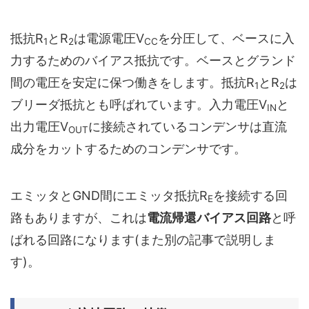
抵抗R
とR
は電源電圧V
を分圧して、ベースに入
1
2
CC
力するためのバイアス抵抗です。ベースとグランド
間の電圧を安定に保つ働きをします。抵抗R
とR
は
1
2
ブリーダ抵抗とも呼ばれています。入力電圧V
と
IN
出力電圧V
に接続されているコンデンサは直流
OUT
成分をカットするためのコンデンサです。
エミッタとGND間にエミッタ抵抗R
を接続する回
E
路もありますが、これは
電流帰還バイアス回路
と呼
ばれる回路になります(また別の記事で説明しま
す)。