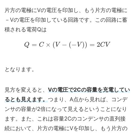
片方の電極にVの電圧を印加し、もう片方の電極に
－Vの電圧を印加している回路です。この回路に蓄
積される電荷Qは
=
×
(
−
(
−
)
)
=
2
Q
C
V
V
C
V
となります。
見方を変えると、
Vの電圧で2Cの容量を充電してい
るとも見えます。
つまり、A点から見れば、コンデ
ンサの容量が2倍になって見えるということになり
ます。また、これは容量2Cのコンデンサの直列接
続において、片方の電極にVを印加し、もう片方の