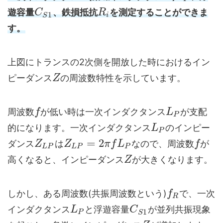
遊容量
、鉄損抵抗
を測定することができま
C
R
1
i
S
す。
上図にトランスの2次側を開放した時におけるイン
ピーダンス
の周波数特性を示しています。
Z
周波数
が低い時は一次インダクタンス
が支配
f
L
P
的になります。一次インダクタンス
のインピー
L
P
=
2
ダンス
は
なので、周波数
が
Z
Z
π
f
L
f
L
P
L
P
P
高くなると、インピーダンス
が大きくなります。
Z
しかし、ある周波数(共振周波数という)
で、一次
f
R
インダクタンス
と浮遊容量
が並列共振現象
L
C
1
P
S