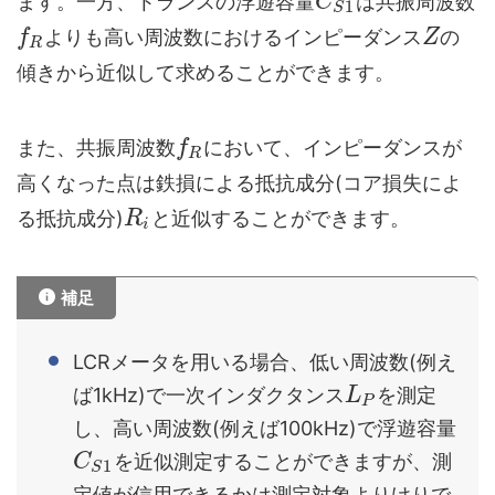
ます。一方、トランスの浮遊容量
は共振周波数
C
1
S
よりも高い周波数におけるインピーダンス
の
f
Z
R
傾きから近似して求めることができます。
また、共振周波数
において、インピーダンスが
f
R
高くなった点は鉄損による抵抗成分(コア損失によ
る抵抗成分)
と近似することができます。
R
i
補足
LCRメータを用いる場合、低い周波数(例え
ば1kHz)で一次インダクタンス
を測定
L
P
し、高い周波数(例えば100kHz)で浮遊容量
を近似測定することができますが、測
C
1
S
定値が信用できるかは測定対象よりけりで