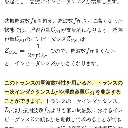
を起こし、急激にインピーダンス
が増加します。
Z
共振周波数
を超え、周波数
がさらに高くなった
f
f
R
状態では、浮遊容量
が支配的になります。浮遊
C
1
S
容量
のインピーダンス
は
C
Z
1
1
S
C
S
1
=
なので、周波数
が高くなる
Z
f
1
C
S
2
π
f
C
1
S
と、インピーダンス
が小さくなります。
Z
このトランスの周波数特性を用いると、トランスの
一次インダクタンス
や浮遊容量
を測定する
L
C
1
P
S
ことができます。
トランスの一次インダクタンス
は共振周波数
よりも低い周波数におけるイン
L
f
P
R
ピーダンス
の傾きから近似して求めることができ
Z