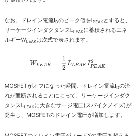
なお、ドレイン電流I
のピーク値をI
とすると、
D
PEAK
リーケージインダクタンスL
に蓄積されるエネ
LEAK
ルギーW
は次式で表されます。
LEAK
1
2
=
W
L
I
L
E
A
K
L
E
A
K
2
P
E
A
K
MOSFETがオフになった瞬間、ドレイン電流I
の流
D
れが遮断されることによって、リーケージインダク
タンスL
に大きなサージ電圧(スパイクノイズ)が
LEAK
発生し、MOSFETのドレイン電圧が増加します。
MOSFETのドレイン電圧がノードXの電圧を超える