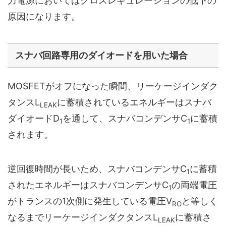
力電源においてはクロスレギュレーションの低下の
原因になります。
スナバ回路専用のダイオードを用いた場合
MOSFETがオフになった瞬間、リーケージインダク
タンスL
に蓄積されているエネルギーはスナバ
LEAK
ダイオードD
を通して、スナバコンデンサC
に蓄積
1
1
されます。
逆回復時間が長いため、スナバコンデンサC
に蓄積
1
されたエネルギーはスナバコンデンサC
の両端電圧
1
がトランスの1次側に発生している電圧V
と等しく
RO
なるまでリーケージインダクタンスL
に蓄積さ
LEAK