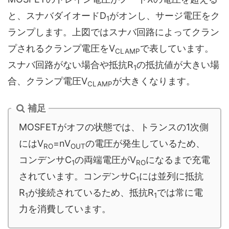
と、スナバダイオードD
がオンし、サージ電圧をク
1
ランプします。上図ではスナバ回路によってクラン
プされるクランプ電圧をV
で表しています。
CLAMP
スナバ回路がない場合や抵抗R
の抵抗値が大きい場
1
合、クランプ電圧V
が大きくなります。
CLAMP
補足
MOSFETがオフの状態では、トランスの1次側
にはV
=nV
の電圧が発生しているため、
RO
OUT
コンデンサC
の両端電圧がV
になるまで充電
1
RO
されています。コンデンサC
には並列に抵抗
1
R
が接続されているため、抵抗R
では常に電
1
1
力を消費しています。