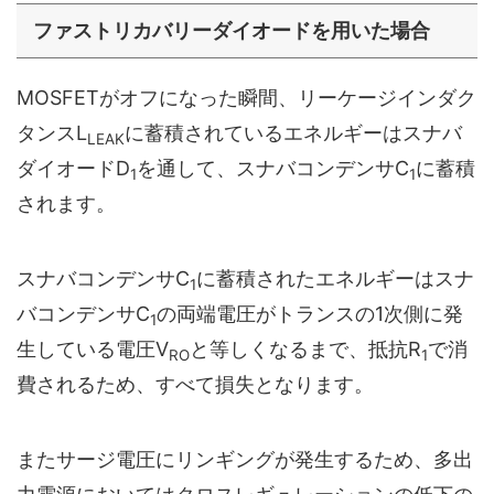
ファストリカバリーダイオードを用いた場合
MOSFETがオフになった瞬間、リーケージインダク
タンスL
に蓄積されているエネルギーはスナバ
LEAK
ダイオードD
を通して、スナバコンデンサC
に蓄積
1
1
されます。
スナバコンデンサC
に蓄積されたエネルギーはスナ
1
バコンデンサC
の両端電圧がトランスの1次側に発
1
生している電圧V
と等しくなるまで、抵抗R
で消
RO
1
費されるため、すべて損失となります。
またサージ電圧にリンギングが発生するため、多出